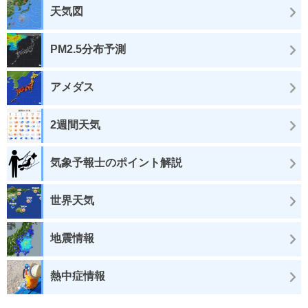
天気図
PM2.5分布予測
アメダス
2週間天気
気象予報士のポイント解説
世界天気
地震情報
熱中症情報