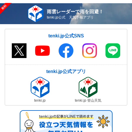
雨雲レーダーで雨を回避！
tenki.jp公式 天気予報アプリ
tenki.jp公式SNS
tenki.jp公式アプリ
tenki.jp
tenki.jp 登山天気