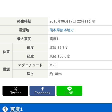
発生時刻
2016年06月17日 22時11分頃
震源地
熊本県熊本地方
最大震度
震度1
緯度
北緯 32.7度
位置
経度
東経 130.6度
マグニチュード
M2.5
震源
深さ
約10km
Twitter
Facebook
LINE
震度1