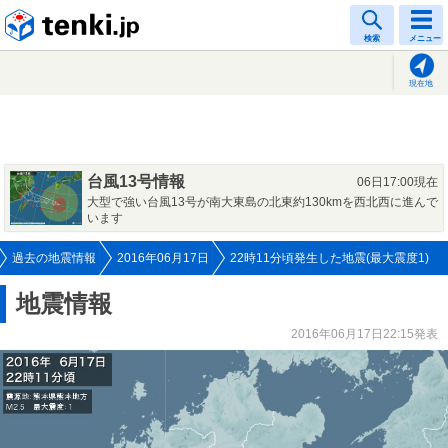
tenki.jp
検索
メニュー
現在地
台風13号情報
06日17:00現在
大型で強い台風13号が南大東島の北東約130kmを西北西に進んで
います
過去の地震情報
2016年06月17日
22時11分頃発生した地震(最大震度1)
地震情報
2016年06月17日22:15発表