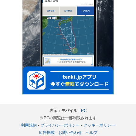
表示：
モバイル
｜
PC
※PCの閲覧は一部制限されます
利用規約
-
プライバシーポリシー
-
クッキーポリシー
広告掲載
-
お問い合わせ
-
ヘルプ