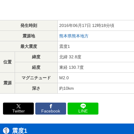
発生時刻
2016年06月17日 12時18分頃
震源地
熊本県熊本地方
最大震度
震度1
緯度
北緯 32.8度
位置
経度
東経 130.7度
マグニチュード
M2.0
震源
深さ
約10km
Twitter
Facebook
LINE
震度1