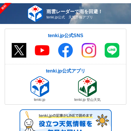
雨雲レーダーで雨を回避！
tenki.jp公式 天気予報アプリ
tenki.jp公式SNS
tenki.jp公式アプリ
tenki.jp
tenki.jp 登山天気