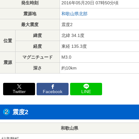
発生時刻
2016年05月20日 07時50分頃
震源地
和歌山県北部
最大震度
震度2
緯度
北緯 34.1度
位置
経度
東経 135.3度
マグニチュード
M3.0
震源
深さ
約10km
Twitter
Facebook
LINE
震度2
和歌山県
紀美野町