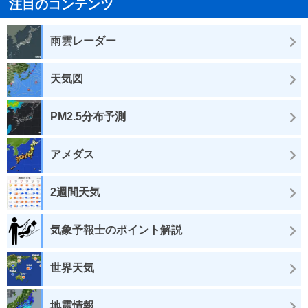
注目のコンテンツ
雨雲レーダー
天気図
PM2.5分布予測
アメダス
2週間天気
気象予報士のポイント解説
世界天気
地震情報