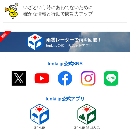
いざという時にあわてないために
確かな情報と行動で防災力アップ
雨雲レーダーで雨を回避！
tenki.jp公式 天気予報アプリ
tenki.jp公式SNS
tenki.jp公式アプリ
tenki.jp
tenki.jp 登山天気