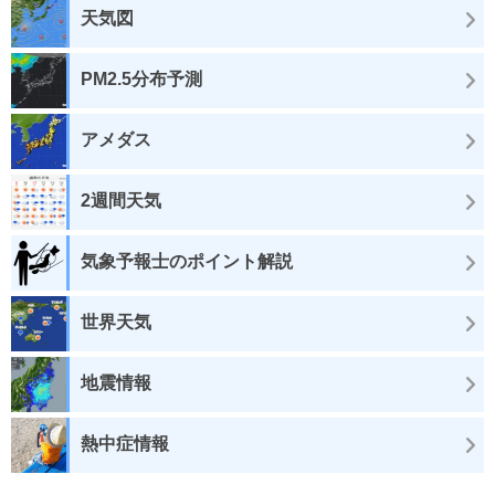
天気図
PM2.5分布予測
アメダス
2週間天気
気象予報士のポイント解説
世界天気
地震情報
熱中症情報