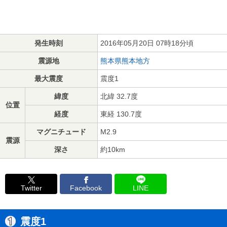
発生時刻
2016年05月20日 07時18分頃
震源地
熊本県熊本地方
最大震度
震度1
緯度
北緯 32.7度
位置
経度
東経 130.7度
マグニチュード
M2.9
震源
深さ
約10km
Twitter
Facebook
LINE
震度1