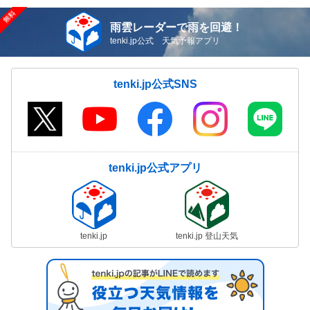
雨雲レーダーで雨を回避！
tenki.jp公式 天気予報アプリ
tenki.jp公式SNS
tenki.jp公式アプリ
tenki.jp
tenki.jp 登山天気