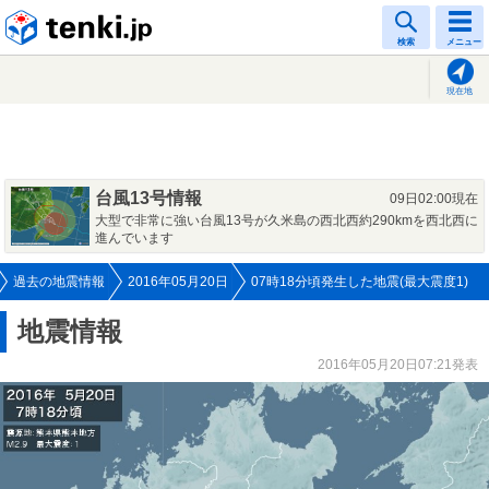
tenki.jp
検索
メニュー
現在地
台風13号情報
09日02:00現在
大型で非常に強い台風13号が久米島の西北西約290kmを西北西に
進んでいます
過去の地震情報
2016年05月20日
07時18分頃発生した地震(最大震度1)
地震情報
2016年05月20日07:21発表