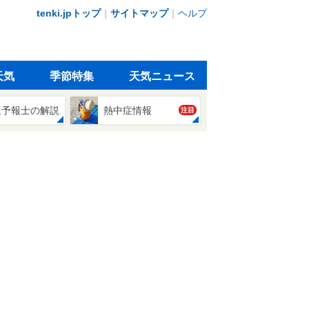
tenki.jpトップ
｜
サイトマップ
｜
ヘルプ
天気
季節特集
天気ニュース
象予報士の解説
熱中症情報
注目