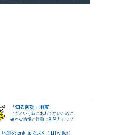
「知る防災」地震
いざという時にあわてないために
確かな情報と行動で防災力アップ
地震のtenki.jp公式X（旧Twitter）