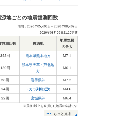
震源地ごとの地震観測回数
期間：2026年05月01日～2026年08月09日
2026年08月09日21:10更新
地震規模
震観測回数
震源地
の最大
342
回
熊本県熊本地方
M7.1
熊本県天草・芦北地
120
回
M6.1
方
58
回
岩手県沖
M7.2
24
回
トカラ列島近海
M4.6
22
回
宮城県沖
M6.4
※震度1以上を観測した地震の集計です
もっと見る