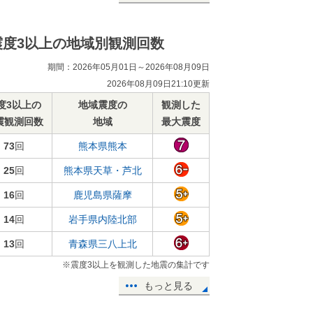
震度3以上の地域別観測回数
期間：2026年05月01日～2026年08月09日
2026年08月09日21:10更新
度3以上の
地域震度の
観測した
震観測回数
地域
最大震度
73
回
熊本県熊本
25
回
熊本県天草・芦北
16
回
鹿児島県薩摩
14
回
岩手県内陸北部
13
回
青森県三八上北
※震度3以上を観測した地震の集計です
もっと見る