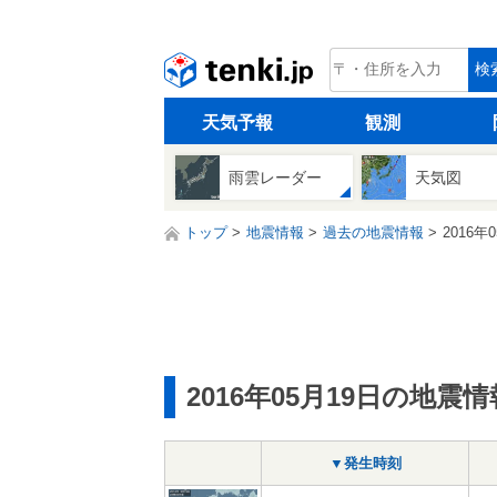
tenki.jp
検
天気予報
観測
雨雲レーダー
天気図
トップ
地震情報
過去の地震情報
2016年
2016年05月19日の地震情
▼発生時刻