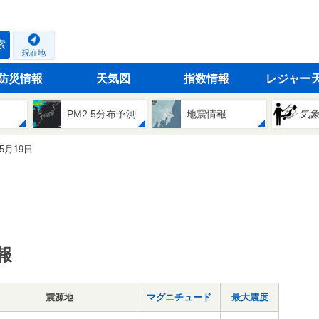
索
現在地
防災情報
天気図
指数情報
レジャー
PM2.5分布予測
地震情報
気
05月19日
報
震源地
マグニチュード
最大震度