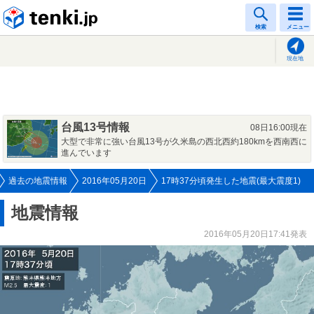
tenki.jp
検索
メニュー
現在地
台風13号情報
08日16:00現在
大型で非常に強い台風13号が久米島の西北西約180kmを西南西に
進んでいます
過去の地震情報
2016年05月20日
17時37分頃発生した地震(最大震度1)
地震情報
2016年05月20日17:41発表