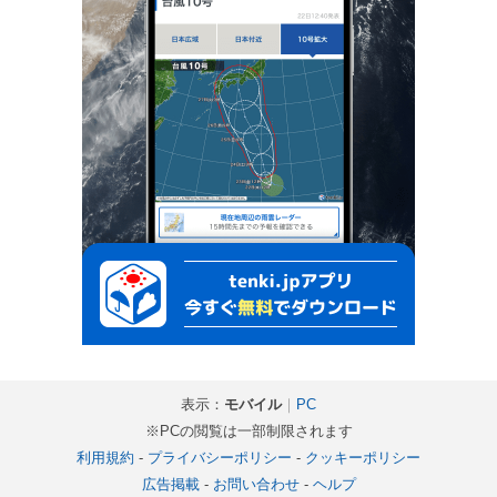
表示：
モバイル
｜
PC
※PCの閲覧は一部制限されます
利用規約
-
プライバシーポリシー
-
クッキーポリシー
広告掲載
-
お問い合わせ
-
ヘルプ