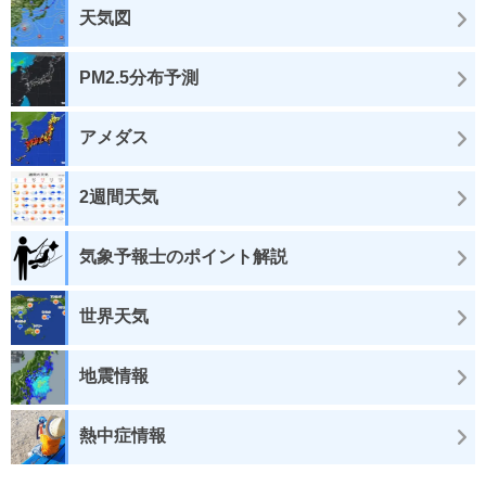
天気図
PM2.5分布予測
アメダス
2週間天気
気象予報士のポイント解説
世界天気
地震情報
熱中症情報