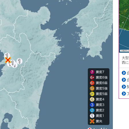
大型
西に