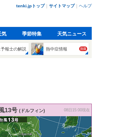
tenki.jpトップ
｜
サイトマップ
｜
ヘルプ
天気
季節特集
天気ニュース
象予報士の解説
熱中症情報
注目
風13号
(ドルフィン)
08日15:00現在