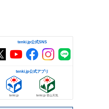
tenki.jp公式SNS
tenki.jp公式アプリ
tenki.jp
tenki.jp 登山天気