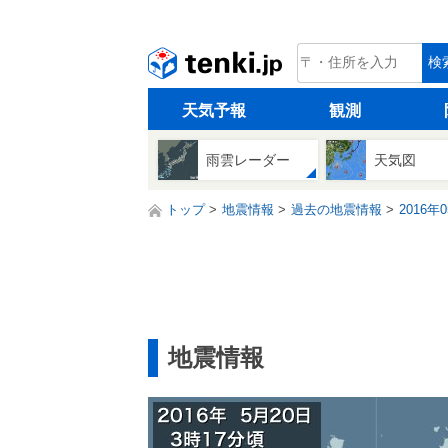
tenki.jp
検
天気予報
観測
雨雲レーダー
天気図
トップ
地震情報
過去の地震情報
2016年
地震情報