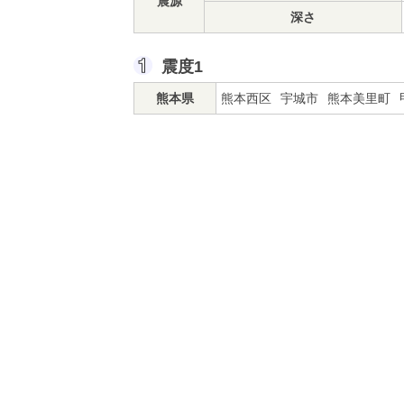
震源
深さ
震度1
熊本県
熊本西区
宇城市
熊本美里町