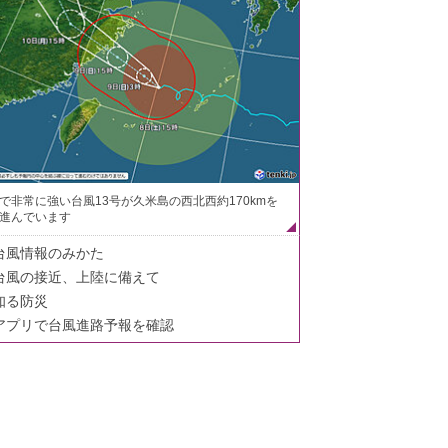
で非常に強い台風13号が久米島の西北西約170kmを
進んでいます
台風情報のみかた
台風の接近、上陸に備えて
知る防災
アプリで台風進路予報を確認