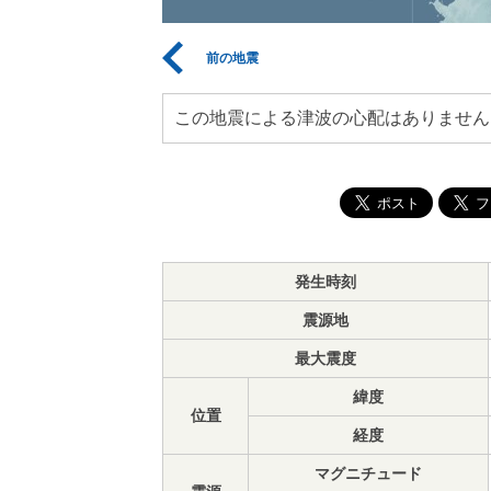
前の地震
この地震による津波の心配はありません
発生時刻
震源地
最大震度
緯度
位置
経度
マグニチュード