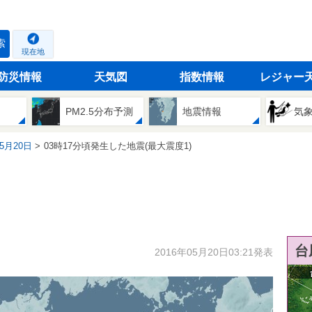
索
現在地
防災情報
天気図
指数情報
レジャー
PM2.5分布予測
地震情報
気
05月20日
03時17分頃発生した地震(最大震度1)
台
2016年05月20日03:21発表