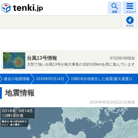
tenki.jp
検索
メニュー
現在地
台風13号情報
07日00:00現在
大型で強い台風13号が南大東島の北約100kmを西に進んでいます
過去の地震情報
2016年05月14日
10時18分頃発生した地震(最大震度1)
地震情報
2016年05月14日10:22発表