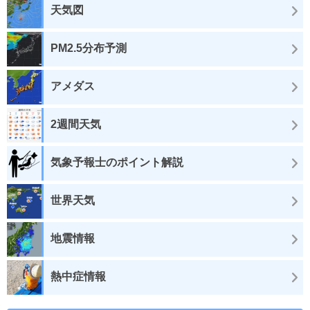
天気図
PM2.5分布予測
アメダス
2週間天気
気象予報士のポイント解説
世界天気
地震情報
熱中症情報