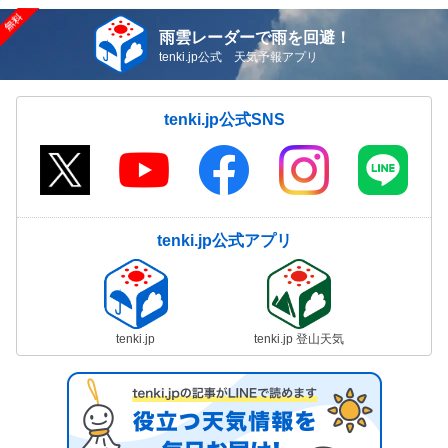
雨雲レーダーで雨を回避！
tenki.jp公式 天気予報アプリ
tenki.jp公式SNS
tenki.jp公式アプリ
tenki.jp
tenki.jp 登山天気