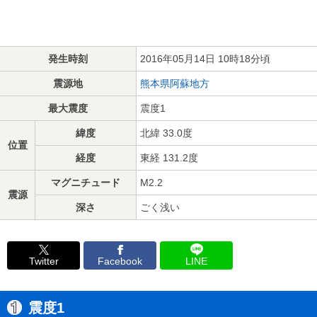
発生時刻
2016年05月14日 10時18分頃
震源地
熊本県阿蘇地方
最大震度
震度1
緯度
北緯 33.0度
位置
経度
東経 131.2度
マグニチュード
M2.2
震源
深さ
ごく浅い
Twitter
Facebook
LINE
震度1