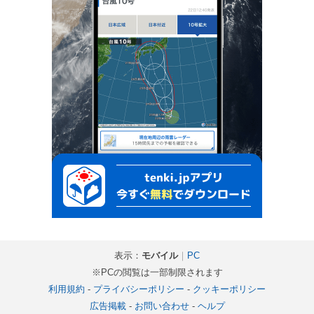
表示：
モバイル
｜
PC
※PCの閲覧は一部制限されます
利用規約
-
プライバシーポリシー
-
クッキーポリシー
広告掲載
-
お問い合わせ
-
ヘルプ