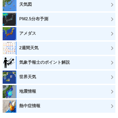
天気図
PM2.5分布予測
アメダス
2週間天気
気象予報士のポイント解説
世界天気
地震情報
熱中症情報