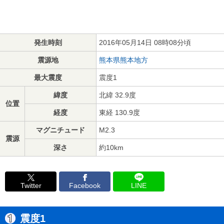
発生時刻
2016年05月14日 08時08分頃
震源地
熊本県熊本地方
最大震度
震度1
緯度
北緯 32.9度
位置
経度
東経 130.9度
マグニチュード
M2.3
震源
深さ
約10km
Twitter
Facebook
LINE
震度1