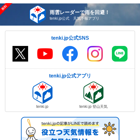
雨雲レーダーで雨を回避！
tenki.jp公式 天気予報アプリ
tenki.jp公式SNS
tenki.jp公式アプリ
tenki.jp
tenki.jp 登山天気