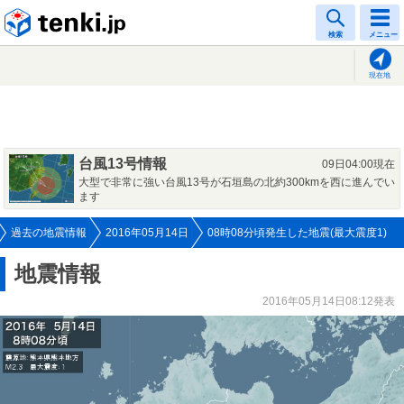
tenki.jp
検索
メニュー
現在地
台風13号情報
09日04:00現在
大型で非常に強い台風13号が石垣島の北約300kmを西に進んでい
ます
過去の地震情報
2016年05月14日
08時08分頃発生した地震(最大震度1)
地震情報
2016年05月14日08:12発表