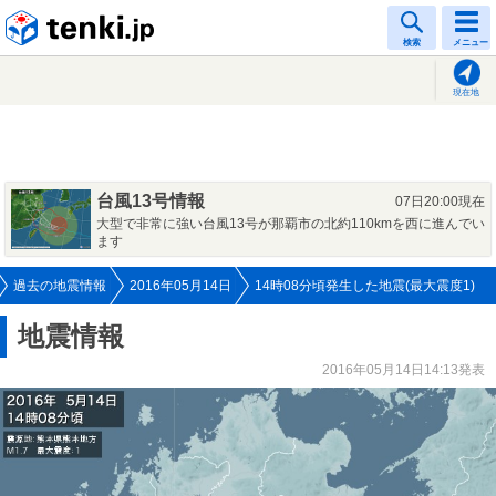
tenki.jp
検索
メニュー
現在地
台風13号情報
07日20:00現在
大型で非常に強い台風13号が那覇市の北約110kmを西に進んでい
ます
過去の地震情報
2016年05月14日
14時08分頃発生した地震(最大震度1)
地震情報
2016年05月14日14:13発表