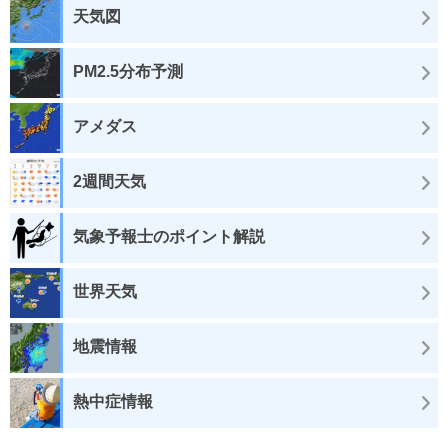
天気図
PM2.5分布予測
アメダス
2週間天気
気象予報士のポイント解説
世界天気
地震情報
熱中症情報