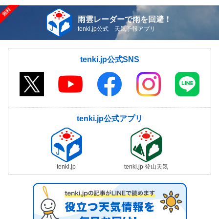
雨雲レーダーで雨を回避！
tenki.jp公式 天気予報アプリ
tenki.jp公式SNS
tenki.jp公式アプリ
tenki.jp
tenki.jp 登山天気