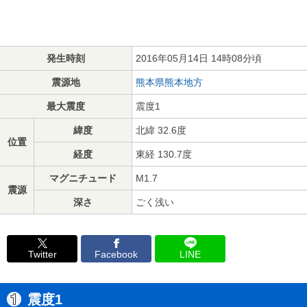
発生時刻
2016年05月14日 14時08分頃
震源地
熊本県熊本地方
最大震度
震度1
緯度
北緯 32.6度
位置
経度
東経 130.7度
マグニチュード
M1.7
震源
深さ
ごく浅い
Twitter
Facebook
LINE
震度1