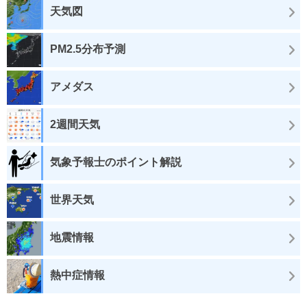
天気図
PM2.5分布予測
アメダス
2週間天気
気象予報士のポイント解説
世界天気
地震情報
熱中症情報