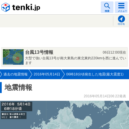
tenki.jp
検索
メニュー
現在地
台風13号情報
06日12:00現在
大型で強い台風13号が南大東島の東北東約220kmを西に進んでい
ます
過去の地震情報
2016年05月14日
06時18分頃発生した地震(最大震度1)
地震情報
2016年05月14日06:22発表