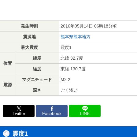
発生時刻
2016年05月14日 06時18分頃
震源地
熊本県熊本地方
最大震度
震度1
緯度
北緯 32.7度
位置
経度
東経 130.7度
マグニチュード
M2.2
震源
深さ
ごく浅い
Twitter
Facebook
LINE
震度1