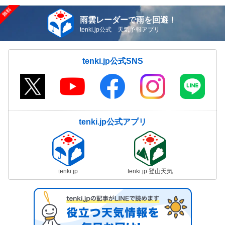
雨雲レーダーで雨を回避！
tenki.jp公式 天気予報アプリ
tenki.jp公式SNS
tenki.jp公式アプリ
tenki.jp
tenki.jp 登山天気