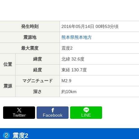
発生時刻
2016年05月14日 00時53分頃
震源地
熊本県熊本地方
最大震度
震度2
緯度
北緯 32.6度
位置
経度
東経 130.7度
マグニチュード
M2.9
震源
深さ
約10km
Twitter
Facebook
LINE
震度2