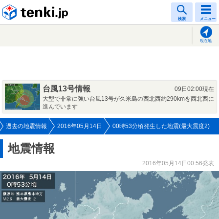
tenki.jp
検索
メニュー
現在地
台風13号情報
09日02:00現在
大型で非常に強い台風13号が久米島の西北西約290kmを西北西に
進んでいます
過去の地震情報
2016年05月14日
00時53分頃発生した地震(最大震度2)
地震情報
2016年05月14日00:56発表