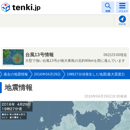
tenki.jp
検索
メニュー
現在地
台風13号情報
06日23:00現在
大型で強い台風13号が南大東島の北約90kmを西に進んでいます
過去の地震情報
2016年04月29日
19時27分頃発生した地震(最大震度2)
地震情報
2016年04月29日19:30発表