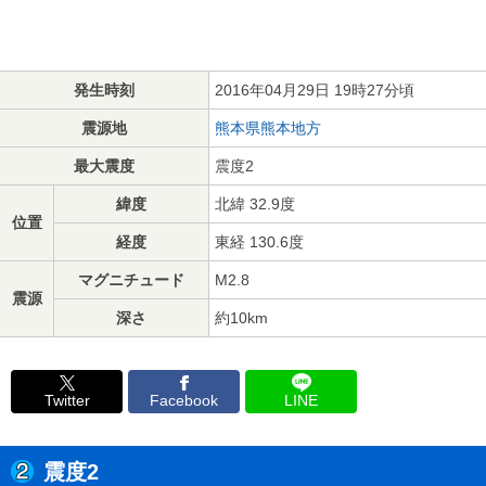
発生時刻
2016年04月29日 19時27分頃
震源地
熊本県熊本地方
最大震度
震度2
緯度
北緯 32.9度
位置
経度
東経 130.6度
マグニチュード
M2.8
震源
深さ
約10km
Twitter
Facebook
LINE
震度2