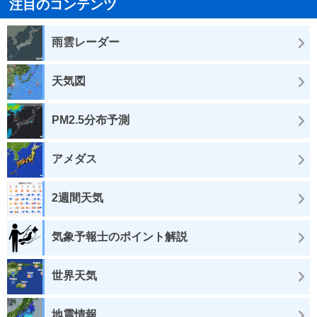
注目のコンテンツ
雨雲レーダー
天気図
PM2.5分布予測
アメダス
2週間天気
気象予報士のポイント解説
世界天気
地震情報