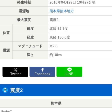
発生時刻
2016年04月29日 19時27分頃
震源地
熊本県熊本地方
最大震度
震度2
緯度
北緯 32.9度
位置
経度
東経 130.6度
マグニチュード
M2.8
震源
深さ
約10km
Twitter
Facebook
LINE
震度2
熊本県
和水町