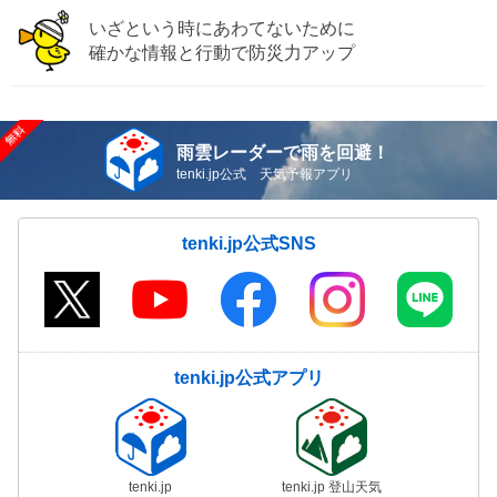
いざという時にあわてないために
確かな情報と行動で防災力アップ
雨雲レーダーで雨を回避！
tenki.jp公式 天気予報アプリ
tenki.jp公式SNS
tenki.jp公式アプリ
tenki.jp
tenki.jp 登山天気