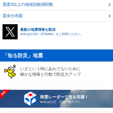
震度3以上の地域別観測回数
震央分布図
最新の地震情報を配信
tenki.jp公式X（旧Twitter）をご利用ください。
「知る防災」地震
いざという時にあわてないために
確かな情報と行動で防災力アップ
雨雲レーダーで雨を回避！
tenki.jp公式 天気予報アプリ