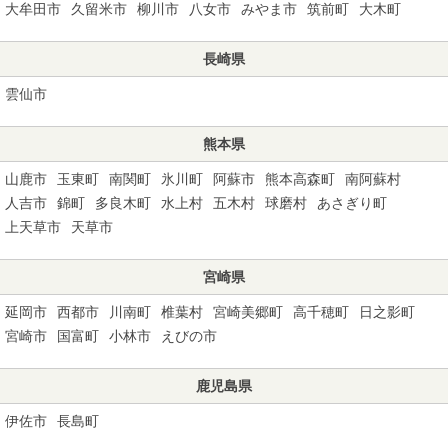
大牟田市
久留米市
柳川市
八女市
みやま市
筑前町
大木町
長崎県
雲仙市
熊本県
山鹿市
玉東町
南関町
氷川町
阿蘇市
熊本高森町
南阿蘇村
人吉市
錦町
多良木町
水上村
五木村
球磨村
あさぎり町
上天草市
天草市
宮崎県
延岡市
西都市
川南町
椎葉村
宮崎美郷町
高千穂町
日之影町
宮崎市
国富町
小林市
えびの市
鹿児島県
伊佐市
長島町