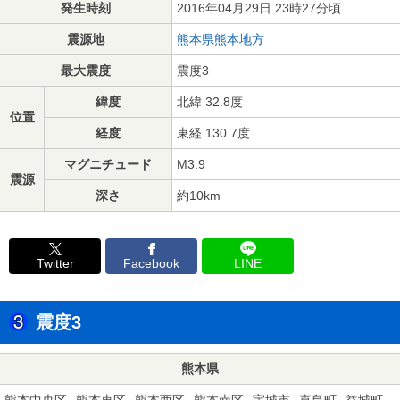
発生時刻
2016年04月29日 23時27分頃
震源地
熊本県熊本地方
最大震度
震度3
緯度
北緯 32.8度
位置
経度
東経 130.7度
マグニチュード
M3.9
震源
深さ
約10km
Twitter
Facebook
LINE
震度3
熊本県
熊本中央区
熊本東区
熊本西区
熊本南区
宇城市
嘉島町
益城町