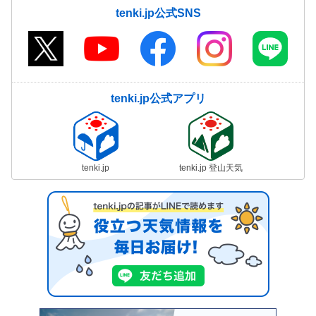
tenki.jp公式SNS
tenki.jp公式アプリ
tenki.jp
tenki.jp 登山天気