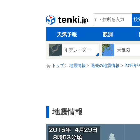
tenki.jp
検
天気予報
観測
雨雲レーダー
天気図
トップ
地震情報
過去の地震情報
2016年
地震情報