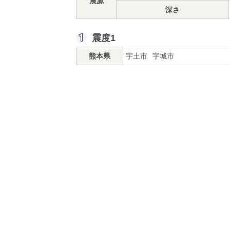
震源
深さ
震度1
熊本県
宇土市
宇城市