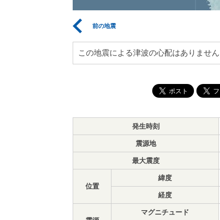
前の地震
この地震による津波の心配はありません
発生時刻
震源地
最大震度
緯度
位置
経度
マグニチュード