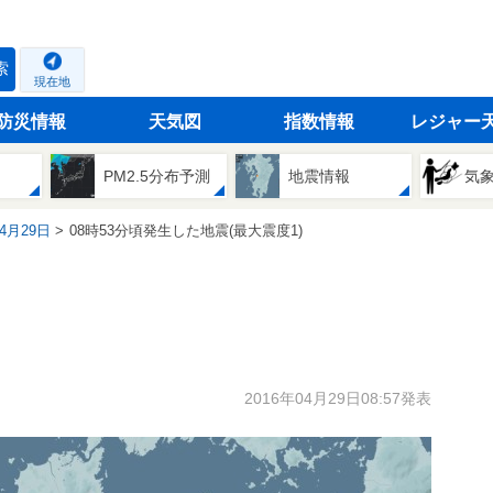
索
現在地
防災情報
天気図
指数情報
レジャー
PM2.5分布予測
地震情報
気
04月29日
08時53分頃発生した地震(最大震度1)
2016年04月29日08:57発表