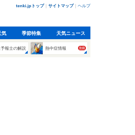
tenki.jpトップ
｜
サイトマップ
｜
ヘルプ
天気
季節特集
天気ニュース
象予報士の解説
熱中症情報
注目