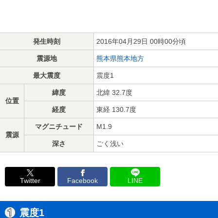
発生時刻
2016年04月29日 00時00分頃
震源地
熊本県熊本地方
最大震度
震度1
緯度
北緯 32.7度
位置
経度
東経 130.7度
マグニチュード
M1.9
震源
深さ
ごく浅い
Twitter
Facebook
LINE
震度1