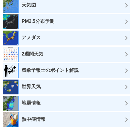
天気図
PM2.5分布予測
アメダス
2週間天気
気象予報士のポイント解説
世界天気
地震情報
熱中症情報