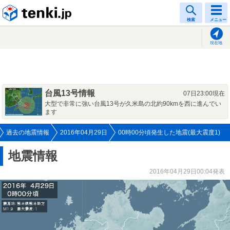
tenki.jp
検索
メニュー
現在地
台風13号情報
07日23:00現在
大型で非常に強い台風13号が久米島の北約90kmを西に進んでい
ます
過去の地震情報
2016年04月29日
00時00分頃発生した地震(最大震度1)
地震情報
2016年04月29日00:04発表