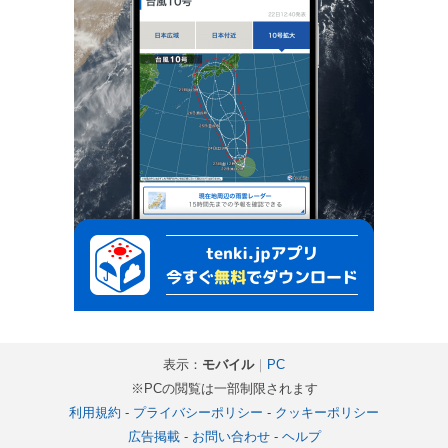
表示：
モバイル
｜
PC
※PCの閲覧は一部制限されます
利用規約
-
プライバシーポリシー
-
クッキーポリシー
広告掲載
-
お問い合わせ
-
ヘルプ