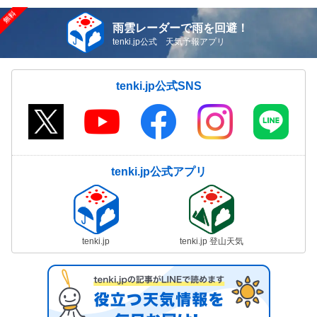
雨雲レーダーで雨を回避！
tenki.jp公式 天気予報アプリ
tenki.jp公式SNS
tenki.jp公式アプリ
tenki.jp
tenki.jp 登山天気