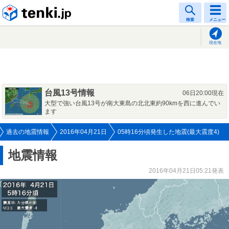
tenki.jp
検索
メニュー
現在地
台風13号情報
06日20:00現在
大型で強い台風13号が南大東島の北北東約90kmを西に進んでい
ます
過去の地震情報
2016年04月21日
05時16分頃発生した地震(最大震度4)
地震情報
2016年04月21日05:21発表