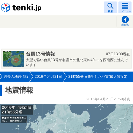
tenki.jp
検索
メニュー
現在地
台風13号情報
07日13:00現在
大型で強い台風13号が名護市の北北東約40kmを西南西に進んで
います
過去の地震情報
2016年04月21日
21時55分頃発生した地震(最大震度3)
地震情報
2016年04月21日21:59発表