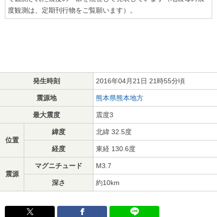
度観測は、定期刊行物をご覧願います）。
発生時刻
2016年04月21日 21時55分頃
震源地
熊本県熊本地方
最大震度
震度3
緯度
北緯 32.5度
位置
経度
東経 130.6度
マグニチュード
M3.7
震源
深さ
約10km