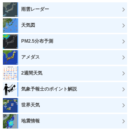
雨雲レーダー
天気図
PM2.5分布予測
アメダス
2週間天気
気象予報士のポイント解説
世界天気
地震情報