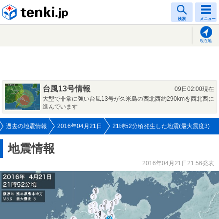
tenki.jp
検索
メニュー
現在地
台風13号情報
09日02:00現在
大型で非常に強い台風13号が久米島の西北西約290kmを西北西に
進んでいます
過去の地震情報
2016年04月21日
21時52分頃発生した地震(最大震度3)
地震情報
2016年04月21日21:56発表