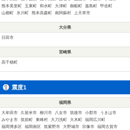
熊本美里町
玉東町
和水町
大津町
御船町
嘉島町
甲佐町
山都町
氷川町
熊本高森町
南阿蘇村
上天草市
大分県
日田市
宮崎県
高千穂町
震度1
福岡県
大牟田市
久留米市
柳川市
八女市
筑後市
小郡市
うきは市
みやま市
筑前町
東峰村
大刀洗町
大木町
福岡広川町
福岡博多区
福岡南区
筑紫野市
大野城市
宗像市
福岡古賀市