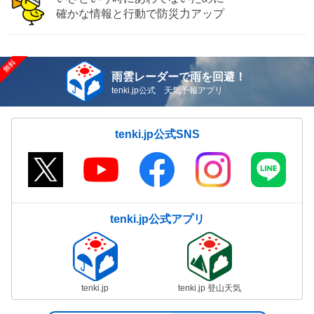
確かな情報と行動で防災力アップ
雨雲レーダーで雨を回避！
tenki.jp公式 天気予報アプリ
tenki.jp公式SNS
tenki.jp公式アプリ
tenki.jp
tenki.jp 登山天気