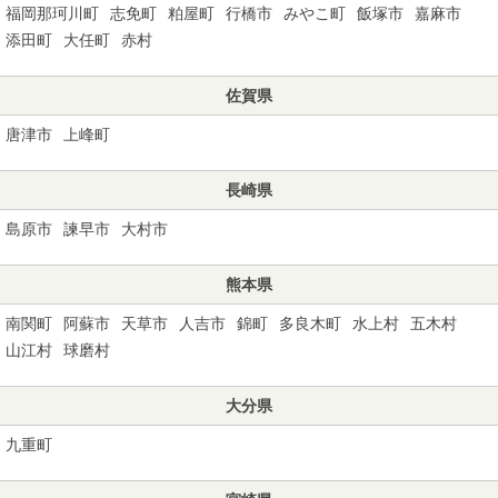
福岡那珂川町
志免町
粕屋町
行橋市
みやこ町
飯塚市
嘉麻市
添田町
大任町
赤村
佐賀県
唐津市
上峰町
長崎県
島原市
諫早市
大村市
熊本県
南関町
阿蘇市
天草市
人吉市
錦町
多良木町
水上村
五木村
山江村
球磨村
大分県
九重町