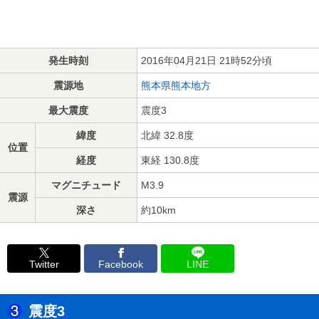
発生時刻
2016年04月21日 21時52分頃
震源地
熊本県熊本地方
最大震度
震度3
緯度
北緯 32.8度
位置
経度
東経 130.8度
マグニチュード
M3.9
震源
深さ
約10km
Twitter
Facebook
LINE
震度3