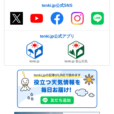
tenki.jp公式SNS
tenki.jp公式アプリ
tenki.jp
tenki.jp 登山天気