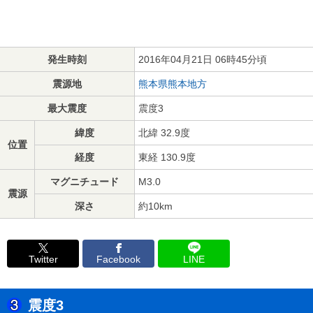
発生時刻
2016年04月21日 06時45分頃
震源地
熊本県熊本地方
最大震度
震度3
緯度
北緯 32.9度
位置
経度
東経 130.9度
マグニチュード
M3.0
震源
深さ
約10km
Twitter
Facebook
LINE
震度3