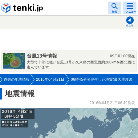
tenki.jp
検索
メニュー
現在地
台風13号情報
09日01:00現在
大型で非常に強い台風13号が久米島の西北西約280kmを西北西に
進んでいます
過去の地震情報
2016年04月21日
06時45分頃発生した地震(最大震度3)
地震情報
2016年04月21日06:49発表