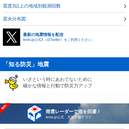
震度3以上の地域別観測回数
震央分布図
最新の地震情報を配信
tenki.jp公式X（旧Twitter）をご利用ください。
「知る防災」地震
いざという時にあわてないために
確かな情報と行動で防災力アップ
雨雲レーダーで雨を回避！
tenki.jp公式 天気予報アプリ