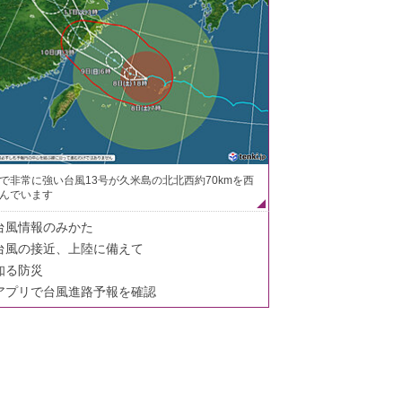
で非常に強い台風13号が久米島の北北西約70kmを西
んでいます
台風情報のみかた
台風の接近、上陸に備えて
知る防災
アプリで台風進路予報を確認