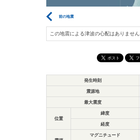
前の地震
この地震による津波の心配はありません
発生時刻
震源地
最大震度
緯度
位置
経度
マグニチュード