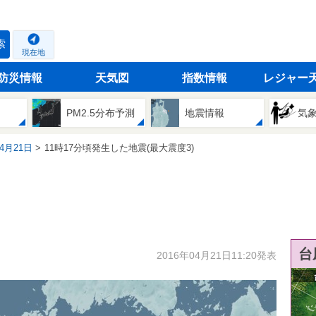
索
現在地
防災情報
天気図
指数情報
レジャー
PM2.5分布予測
地震情報
気
04月21日
11時17分頃発生した地震(最大震度3)
台
2016年04月21日11:20発表