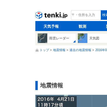
tenki.jp
検
天気予報
観測
雨雲レーダー
天気図
トップ
地震情報
過去の地震情報
2016年
地震情報