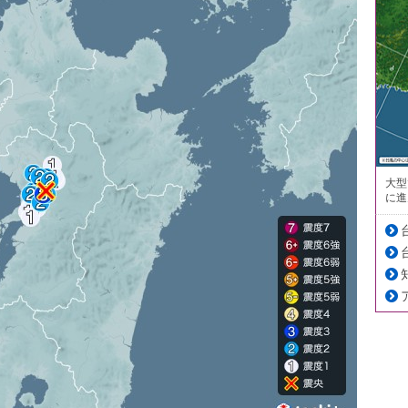
大型
に進