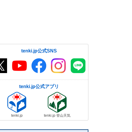
tenki.jp公式SNS
tenki.jp公式アプリ
tenki.jp
tenki.jp 登山天気