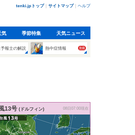
tenki.jpトップ
｜
サイトマップ
｜
ヘルプ
天気
季節特集
天気ニュース
象予報士の解説
熱中症情報
注目
風13号
(ドルフィン)
08日07:00現在