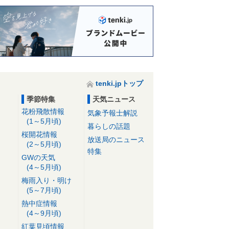
tenki.jpトップ
季節特集
天気ニュース
花粉飛散情報
気象予報士解説
(1～5月頃)
暮らしの話題
桜開花情報
放送局のニュース
(2～5月頃)
特集
GWの天気
(4～5月頃)
梅雨入り・明け
(5～7月頃)
熱中症情報
(4～9月頃)
紅葉見頃情報