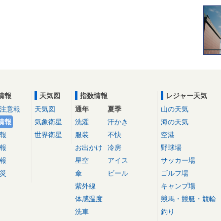
情報
天気図
指数情報
レジャー天気
注意報
天気図
通年
夏季
山の天気
情報
気象衛星
洗濯
汗かき
海の天気
報
世界衛星
服装
不快
空港
報
お出かけ
冷房
野球場
報
星空
アイス
サッカー場
災
傘
ビール
ゴルフ場
紫外線
キャンプ場
体感温度
競馬・競艇・競輪
洗車
釣り