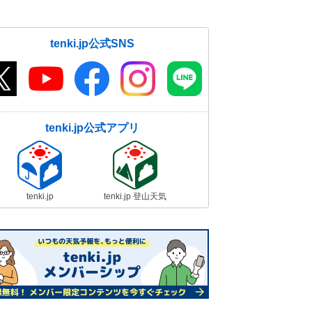
tenki.jp公式SNS
tenki.jp公式アプリ
tenki.jp
tenki.jp 登山天気