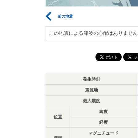
前の地震
この地震による津波の心配はありません
発生時刻
震源地
最大震度
緯度
位置
経度
マグニチュード