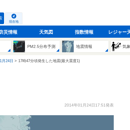
索
現在地
防災情報
天気図
指数情報
レジャー
PM2.5分布予測
地震情報
気
01月24日
17時47分頃発生した地震(最大震度1)
2014年01月24日17:51発表