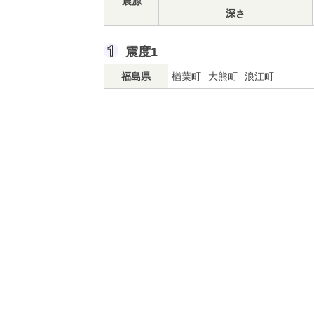
震源
深さ
震度1
福島県
楢葉町
大熊町
浪江町