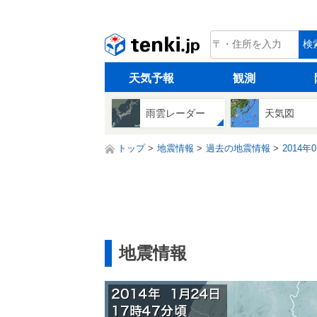
tenki.jp
検
天気予報
観測
雨雲レーダー
天気図
トップ
地震情報
過去の地震情報
2014年
地震情報