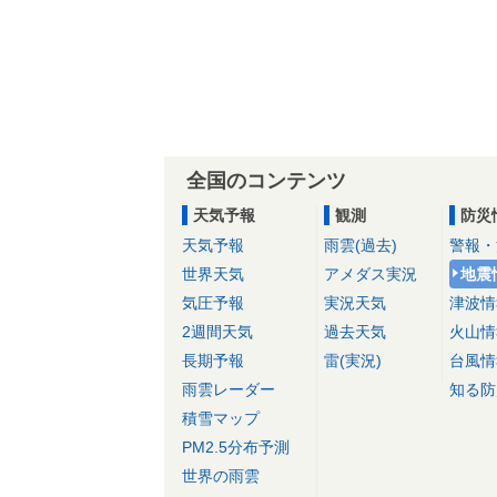
全国のコンテンツ
天気予報
観測
防災
天気予報
雨雲(過去)
警報・
世界天気
アメダス実況
地震
気圧予報
実況天気
津波情
2週間天気
過去天気
火山情
長期予報
雷(実況)
台風情
雨雲レーダー
知る防
積雪マップ
PM2.5分布予測
世界の雨雲