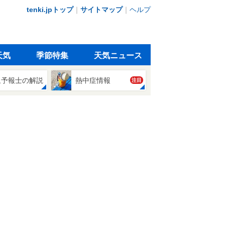
tenki.jpトップ
｜
サイトマップ
｜
ヘルプ
天気
季節特集
天気ニュース
象予報士の解説
熱中症情報
注目