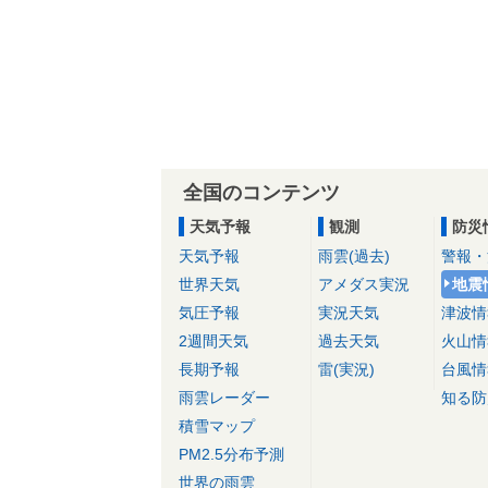
全国のコンテンツ
天気予報
観測
防災
天気予報
雨雲(過去)
警報・
世界天気
アメダス実況
地震
気圧予報
実況天気
津波情
2週間天気
過去天気
火山情
長期予報
雷(実況)
台風情
雨雲レーダー
知る防
積雪マップ
PM2.5分布予測
世界の雨雲