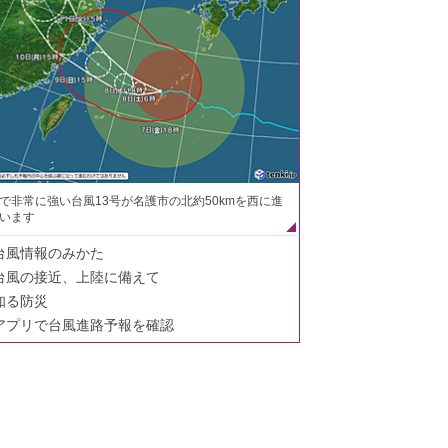
で非常に強い台風13号が名護市の北約50kmを西に進
います
台風情報のみかた
台風の接近、上陸に備えて
知る防災
アプリで台風進路予報を確認