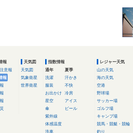
情報
天気図
指数情報
レジャー天気
注意報
天気図
通年
夏季
山の天気
情報
気象衛星
洗濯
汗かき
海の天気
報
世界衛星
服装
不快
空港
報
お出かけ
冷房
野球場
報
星空
アイス
サッカー場
災
傘
ビール
ゴルフ場
紫外線
キャンプ場
体感温度
競馬・競艇・競輪
洗車
釣り