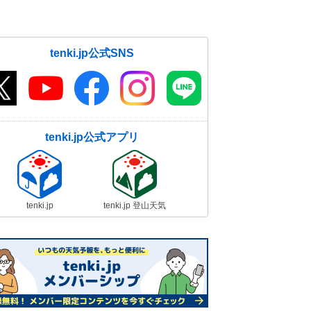
tenki.jp公式SNS
tenki.jp公式アプリ
tenki.jp
tenki.jp 登山天気