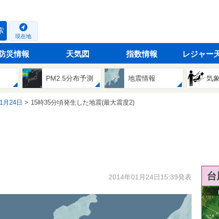
索
現在地
防災情報
天気図
指数情報
レジャー
PM2.5分布予測
地震情報
気
01月24日
15時35分頃発生した地震(最大震度2)
台
2014年01月24日15:39発表