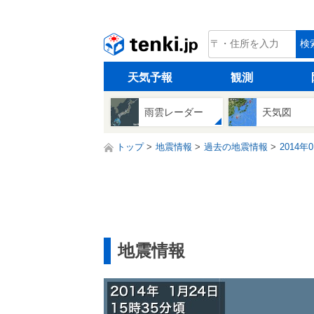
tenki.jp
検
天気予報
観測
雨雲レーダー
天気図
トップ
地震情報
過去の地震情報
2014年
地震情報