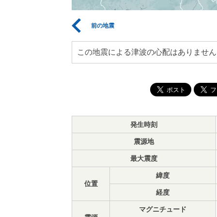
前の地震
この地震による津波の心配はありません
発生時刻
震源地
最大震度
緯度
位置
経度
マグニチュード