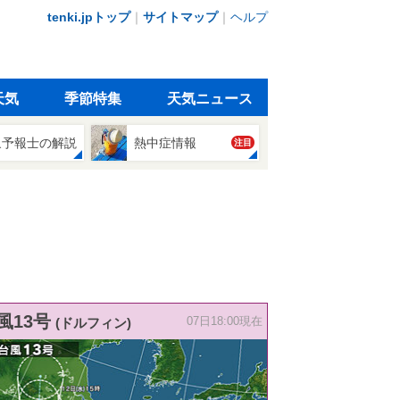
tenki.jpトップ
｜
サイトマップ
｜
ヘルプ
天気
季節特集
天気ニュース
象予報士の解説
熱中症情報
注目
風13号
(ドルフィン)
07日18:00現在