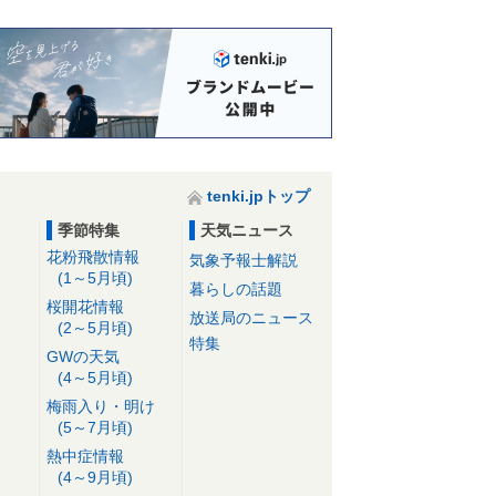
tenki.jpトップ
季節特集
天気ニュース
花粉飛散情報
気象予報士解説
(1～5月頃)
暮らしの話題
桜開花情報
放送局のニュース
(2～5月頃)
特集
GWの天気
(4～5月頃)
梅雨入り・明け
(5～7月頃)
熱中症情報
(4～9月頃)