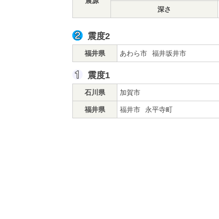
震源
深さ
震度2
福井県
あわら市
福井坂井市
震度1
石川県
加賀市
福井県
福井市
永平寺町