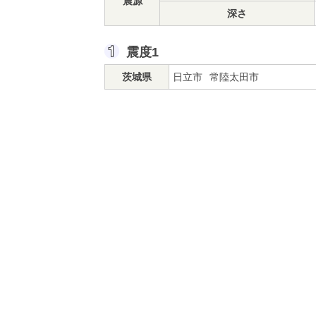
震源
深さ
震度1
茨城県
日立市
常陸太田市