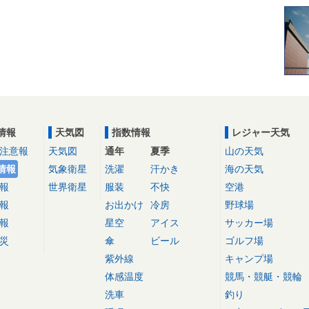
情報
天気図
指数情報
レジャー天気
注意報
天気図
通年
夏季
山の天気
情報
気象衛星
洗濯
汗かき
海の天気
報
世界衛星
服装
不快
空港
報
お出かけ
冷房
野球場
報
星空
アイス
サッカー場
災
傘
ビール
ゴルフ場
紫外線
キャンプ場
体感温度
競馬・競艇・競輪
洗車
釣り