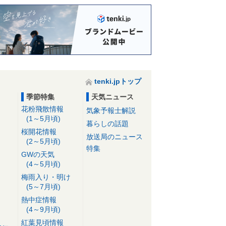
tenki.jpトップ
季節特集
天気ニュース
花粉飛散情報
気象予報士解説
(1～5月頃)
暮らしの話題
桜開花情報
放送局のニュース
(2～5月頃)
特集
GWの天気
(4～5月頃)
梅雨入り・明け
(5～7月頃)
熱中症情報
(4～9月頃)
紅葉見頃情報