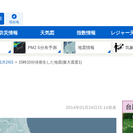
索
現在地
防災情報
天気図
指数情報
レジャー
PM2.5分布予測
地震情報
気
01月24日
15時10分頃発生した地震(最大震度1)
台
2014年01月24日15:14発表