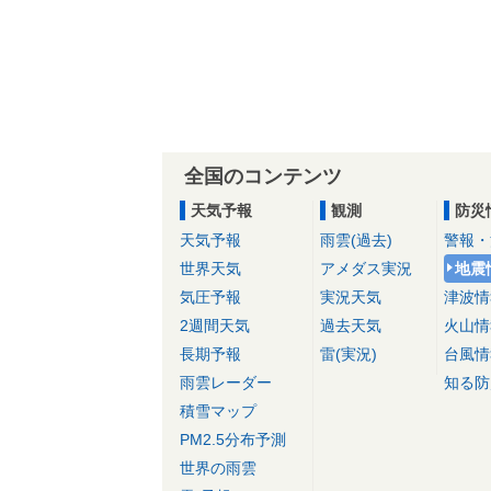
全国のコンテンツ
天気予報
観測
防災
天気予報
雨雲(過去)
警報・
世界天気
アメダス実況
地震
気圧予報
実況天気
津波情
2週間天気
過去天気
火山情
長期予報
雷(実況)
台風情
雨雲レーダー
知る防
積雪マップ
PM2.5分布予測
世界の雨雲