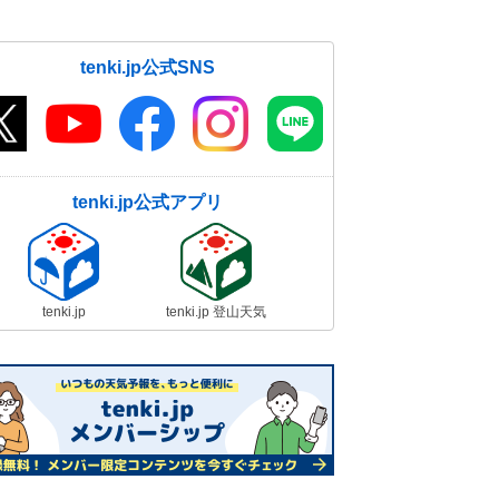
tenki.jp公式SNS
tenki.jp公式アプリ
tenki.jp
tenki.jp 登山天気