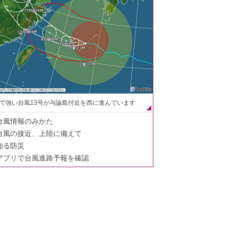
で強い台風13号が与論島付近を西に進んでいます
台風情報のみかた
台風の接近、上陸に備えて
知る防災
アプリで台風進路予報を確認