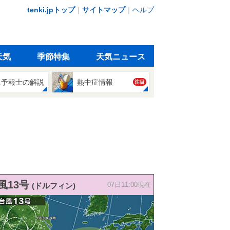
tenki.jpトップ
｜
サイトマップ
｜
ヘルプ
天気
季節特集
天気ニュース
象予報士の解説
熱中症情報
注目
風13号
(ドルフィン)
07日11:00現在