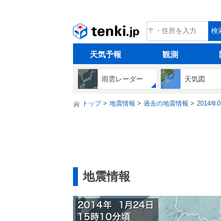
tenki.jp
検
天気予報
観測
雨雲レーダー
天気図
トップ
地震情報
過去の地震情報
2014年
地震情報