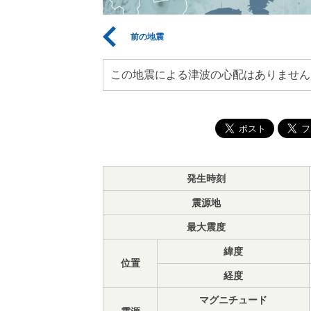
前の地震
この地震による津波の心配はありません
発生時刻
震源地
最大震度
緯度
位置
経度
マグニチュード