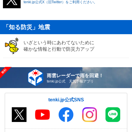
tenki.jp公式X（旧Twitter）をご利用ください。
「知る防災」地震
いざという時にあわてないために
確かな情報と行動で防災力アップ
雨雲レーダーで雨を回避！
tenki.jp公式 天気予報アプリ
tenki.jp公式SNS