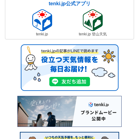
tenki.jp公式アプリ
tenki.jp
tenki.jp 登山天気