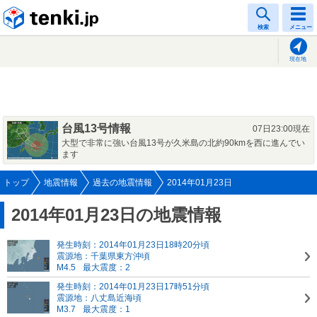
tenki.jp
検索
メニュー
現在地
台風13号情報
07日23:00現在
大型で非常に強い台風13号が久米島の北約90kmを西に進んでい
ます
トップ
地震情報
過去の地震情報
2014年01月23日
2014年01月23日の地震情報
発生時刻：2014年01月23日18時20分頃
震源地：千葉県東方沖頃
M4.5
最大震度：2
発生時刻：2014年01月23日17時51分頃
震源地：八丈島近海頃
M3.7
最大震度：1