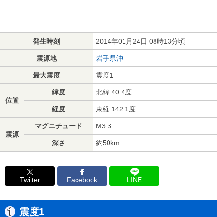
発生時刻
2014年01月24日 08時13分頃
震源地
岩手県沖
最大震度
震度1
緯度
北緯 40.4度
位置
経度
東経 142.1度
マグニチュード
M3.3
震源
深さ
約50km
Twitter
Facebook
LINE
震度1