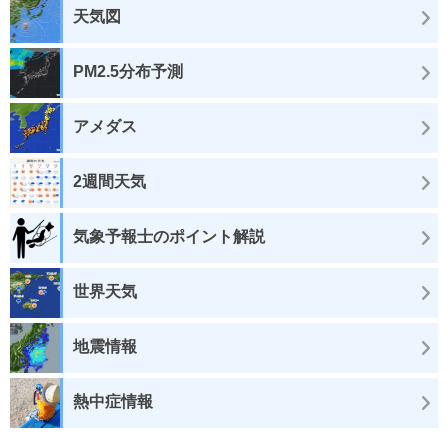
天気図
PM2.5分布予測
アメダス
2週間天気
気象予報士のポイント解説
世界天気
地震情報
熱中症情報