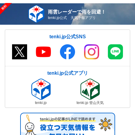
雨雲レーダーで雨を回避！
tenki.jp公式 天気予報アプリ
tenki.jp公式SNS
tenki.jp公式アプリ
tenki.jp
tenki.jp 登山天気