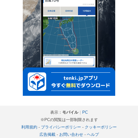
表示：
モバイル
｜
PC
※PCの閲覧は一部制限されます
利用規約
-
プライバシーポリシー
-
クッキーポリシー
広告掲載
-
お問い合わせ
-
ヘルプ