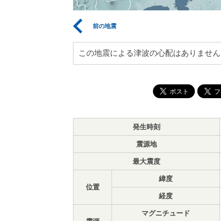
前の地震
この地震による津波の心配はありません
発生時刻
震源地
最大震度
緯度
位置
経度
マグニチュード