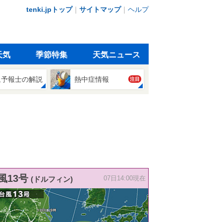
tenki.jpトップ
｜
サイトマップ
｜
ヘルプ
天気
季節特集
天気ニュース
象予報士の解説
熱中症情報
注目
風13号
(ドルフィン)
07日14:00現在