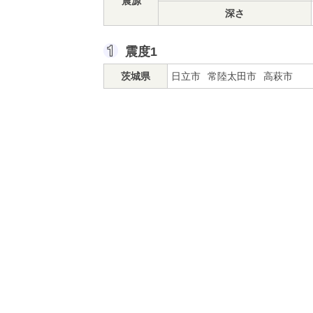
震源
深さ
震度1
茨城県
日立市
常陸太田市
高萩市