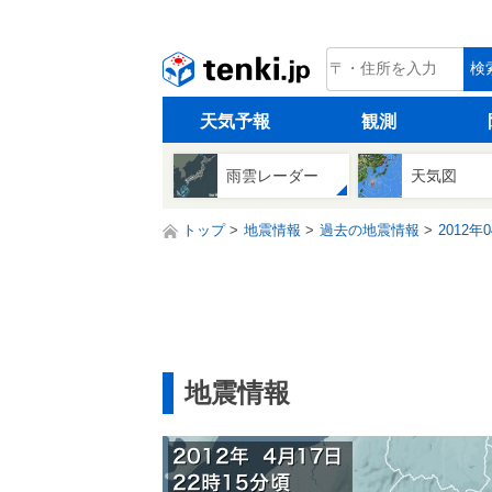
tenki.jp
検
天気予報
観測
雨雲レーダー
天気図
トップ
地震情報
過去の地震情報
2012年
地震情報