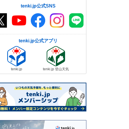
tenki.jp公式SNS
tenki.jp公式アプリ
tenki.jp
tenki.jp 登山天気