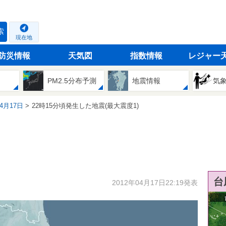
索
現在地
防災情報
天気図
指数情報
レジャー
PM2.5分布予測
地震情報
気
04月17日
22時15分頃発生した地震(最大震度1)
台
2012年04月17日22:19発表