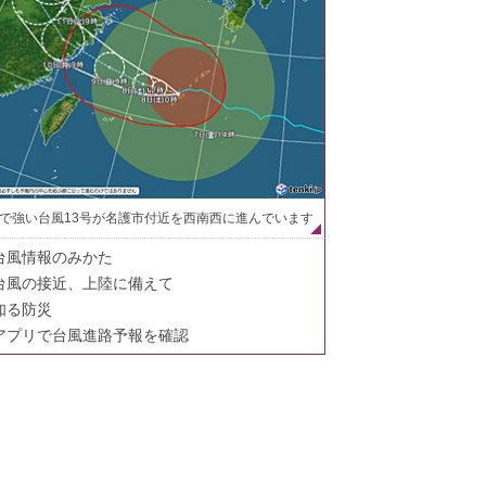
で強い台風13号が名護市付近を西南西に進んでいます
台風情報のみかた
台風の接近、上陸に備えて
知る防災
アプリで台風進路予報を確認