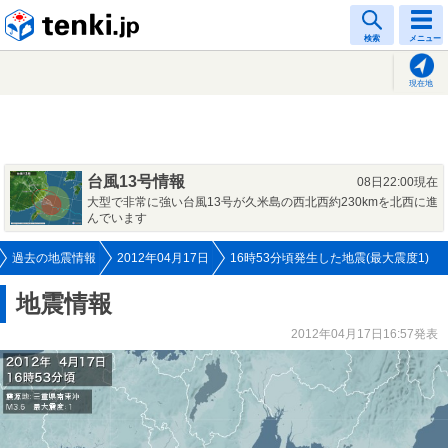
tenki.jp
検索
メニュー
現在地
台風13号情報
08日22:00現在
大型で非常に強い台風13号が久米島の西北西約230kmを北西に進
んでいます
過去の地震情報
2012年04月17日
16時53分頃発生した地震(最大震度1)
地震情報
2012年04月17日16:57発表