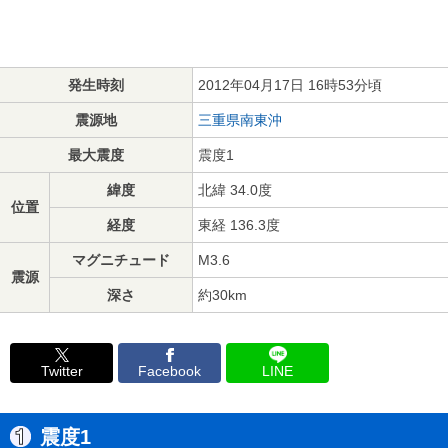
発生時刻
2012年04月17日 16時53分頃
震源地
三重県南東沖
最大震度
震度1
緯度
北緯 34.0度
位置
経度
東経 136.3度
マグニチュード
M3.6
震源
深さ
約30km
Twitter
Facebook
LINE
震度1