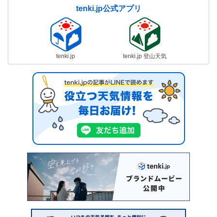
tenki.jp公式アプリ
tenki.jp
tenki.jp 登山天気