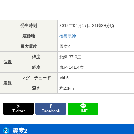
発生時刻
2012年04月17日 21時29分頃
震源地
福島県沖
最大震度
震度2
緯度
北緯 37.0度
位置
経度
東経 141.4度
マグニチュード
M4.5
震源
深さ
約20km
Twitter
Facebook
LINE
震度2