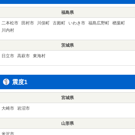
福島県
二本松市
田村市
川俣町
古殿町
いわき市
福島広野町
楢葉町
川内村
茨城県
日立市
高萩市
東海村
震度1
宮城県
大崎市
岩沼市
山形県
米沢市