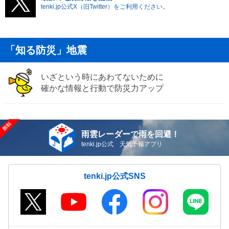
tenki.jp公式X（旧Twitter）をご利用ください。
「知る防災」地震
いざという時にあわてないために
確かな情報と行動で防災力アップ
雨雲レーダーで雨を回避！
tenki.jp公式 天気予報アプリ
tenki.jp公式SNS