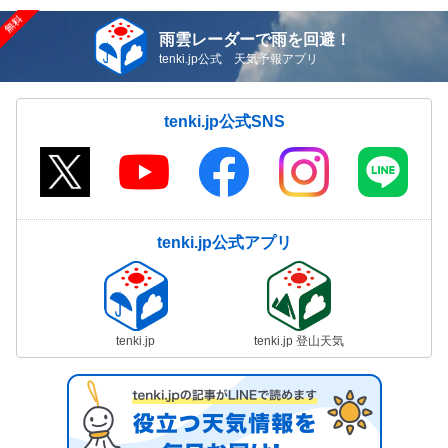
雨雲レーダーで雨を回避！
tenki.jp公式 天気予報アプリ
tenki.jp公式SNS
tenki.jp公式アプリ
tenki.jp
tenki.jp 登山天気