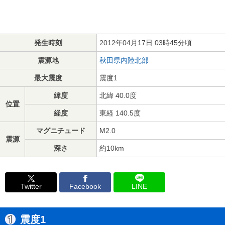
発生時刻
2012年04月17日 03時45分頃
震源地
秋田県内陸北部
最大震度
震度1
緯度
北緯 40.0度
位置
経度
東経 140.5度
マグニチュード
M2.0
震源
深さ
約10km
Twitter
Facebook
LINE
震度1