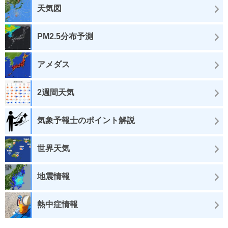
天気図
PM2.5分布予測
アメダス
2週間天気
気象予報士のポイント解説
世界天気
地震情報
熱中症情報