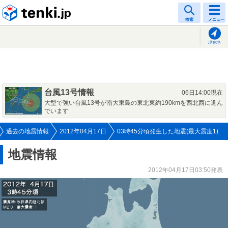
tenki.jp
検索
メニュー
現在地
台風13号情報
06日14:00現在
大型で強い台風13号が南大東島の東北東約190kmを西北西に進ん
でいます
過去の地震情報
2012年04月17日
03時45分頃発生した地震(最大震度1)
地震情報
2012年04月17日03:50発表