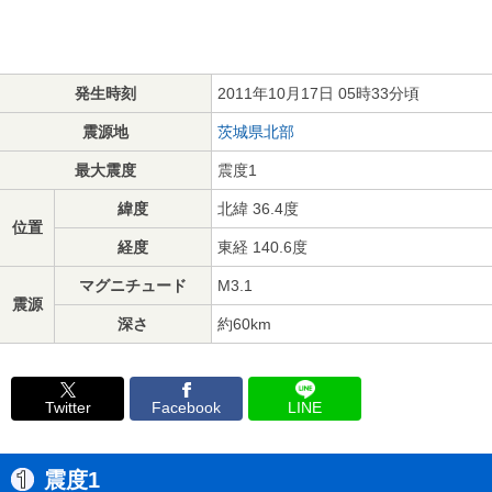
発生時刻
2011年10月17日 05時33分頃
震源地
茨城県北部
最大震度
震度1
緯度
北緯 36.4度
位置
経度
東経 140.6度
マグニチュード
M3.1
震源
深さ
約60km
Twitter
Facebook
LINE
震度1