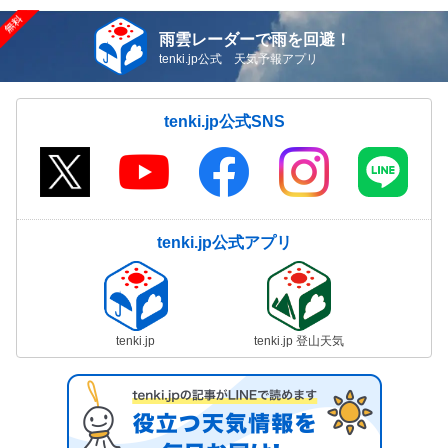
雨雲レーダーで雨を回避！
tenki.jp公式 天気予報アプリ
tenki.jp公式SNS
tenki.jp公式アプリ
tenki.jp
tenki.jp 登山天気