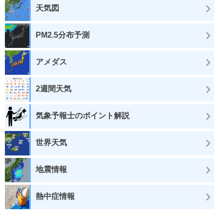
天気図
PM2.5分布予測
アメダス
2週間天気
気象予報士のポイント解説
世界天気
地震情報
熱中症情報