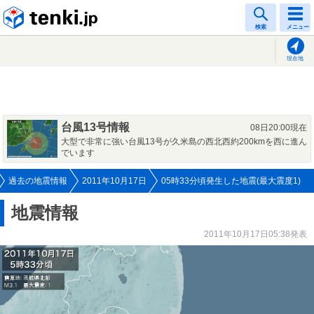
tenki.jp
検索
メニュー
現在地
台風13号情報
08日20:00現在
大型で非常に強い台風13号が久米島の西北西約200kmを西に進ん
でいます
過去の地震情報
2011年10月17日
05時33分頃発生した地震(最大震度1)
地震情報
2011年10月17日05:38発表