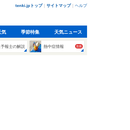
tenki.jpトップ
｜
サイトマップ
｜
ヘルプ
天気
季節特集
天気ニュース
象予報士の解説
熱中症情報
注目