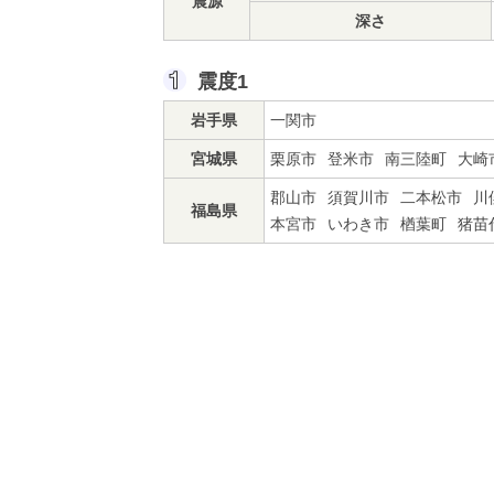
震源
深さ
震度1
岩手県
一関市
宮城県
栗原市
登米市
南三陸町
大崎
郡山市
須賀川市
二本松市
川
福島県
本宮市
いわき市
楢葉町
猪苗