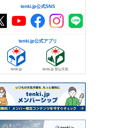
tenki.jp公式SNS
tenki.jp公式アプリ
tenki.jp
tenki.jp 登山天気