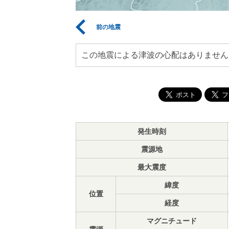
前の地震
この地震による津波の心配はありません
発生時刻
震源地
最大震度
緯度
位置
経度
マグニチュード