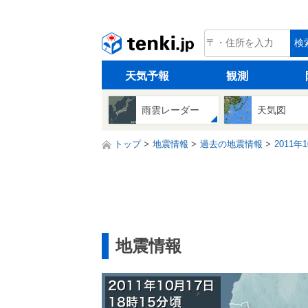
tenki.jp
検
天気予報
観測
雨雲レーダー
天気図
トップ
地震情報
過去の地震情報
2011年
地震情報