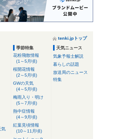
tenki.jpトップ
季節特集
天気ニュース
花粉飛散情報
気象予報士解説
(1～5月頃)
暮らしの話題
桜開花情報
放送局のニュース
(2～5月頃)
特集
GWの天気
(4～5月頃)
梅雨入り・明け
(5～7月頃)
熱中症情報
(4～9月頃)
紅葉見頃情報
天気
(10～11月頃)