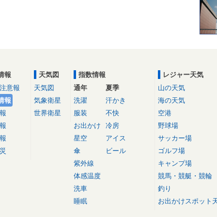
情報
天気図
指数情報
レジャー天気
注意報
天気図
通年
夏季
山の天気
情報
気象衛星
洗濯
汗かき
海の天気
報
世界衛星
服装
不快
空港
報
お出かけ
冷房
野球場
報
星空
アイス
サッカー場
災
傘
ビール
ゴルフ場
紫外線
キャンプ場
体感温度
競馬・競艇・競輪
洗車
釣り
睡眠
お出かけスポット