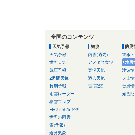
全国のコンテンツ
天気予報
観測
防災
天気予報
雨雲(過去)
警報・
世界天気
アメダス実況
地震
気圧予報
実況天気
津波情
2週間天気
過去天気
火山情
長期予報
雷(実況)
台風情
雨雲レーダー
知る防
積雪マップ
PM2.5分布予測
世界の雨雲
雷(予報)
道路気象