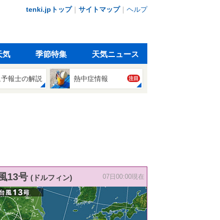
tenki.jpトップ
｜
サイトマップ
｜
ヘルプ
天気
季節特集
天気ニュース
象予報士の解説
熱中症情報
注目
風13号
(ドルフィン)
07日00:00現在