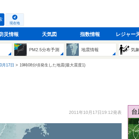
索
現在地
防災情報
天気図
指数情報
レジャー
PM2.5分布予測
地震情報
気
10月17日
19時08分頃発生した地震(最大震度1)
台
2011年10月17日19:12発表