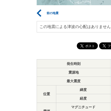
前の地震
この地震による津波の心配はありません
発生時刻
震源地
最大震度
緯度
位置
経度
マグニチュード