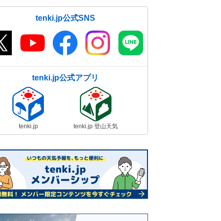
tenki.jp公式SNS
tenki.jp公式アプリ
tenki.jp
tenki.jp 登山天気