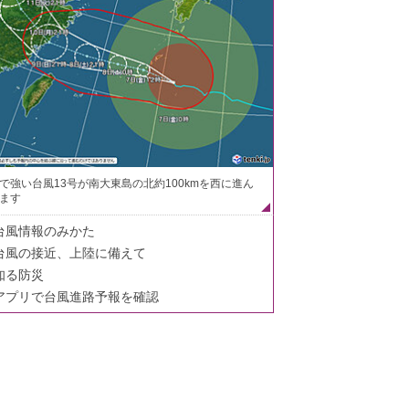
で強い台風13号が南大東島の北約100kmを西に進ん
ます
台風情報のみかた
台風の接近、上陸に備えて
知る防災
アプリで台風進路予報を確認