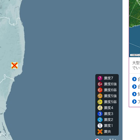
大型
でい