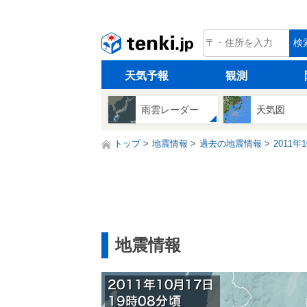
tenki.jp
検
天気予報
観測
雨雲レーダー
天気図
トップ
地震情報
過去の地震情報
2011年
地震情報