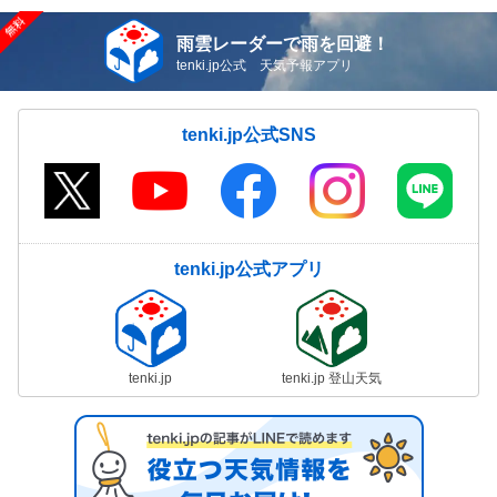
雨雲レーダーで雨を回避！
tenki.jp公式 天気予報アプリ
tenki.jp公式SNS
tenki.jp公式アプリ
tenki.jp
tenki.jp 登山天気