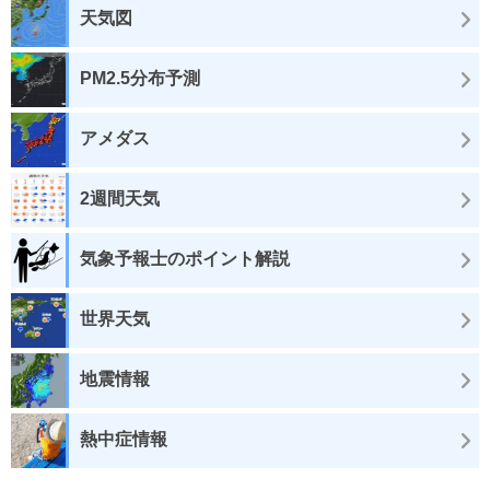
天気図
PM2.5分布予測
アメダス
2週間天気
気象予報士のポイント解説
世界天気
地震情報
熱中症情報