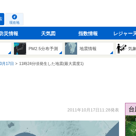
索
現在地
防災情報
天気図
指数情報
レジャー
PM2.5分布予測
地震情報
気
10月17日
11時24分頃発生した地震(最大震度1)
台
2011年10月17日11:28発表