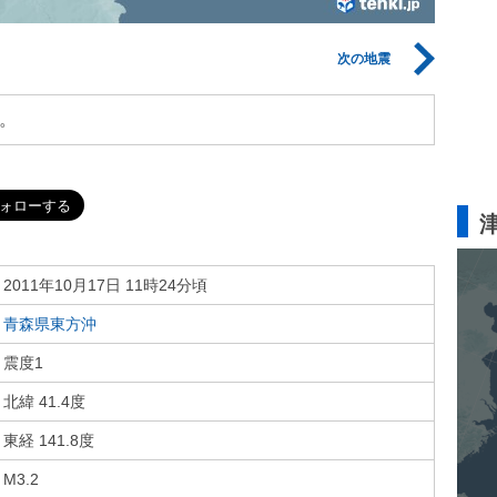
次の地震
。
2011年10月17日 11時24分頃
青森県東方沖
震度1
北緯 41.4度
東経 141.8度
M3.2