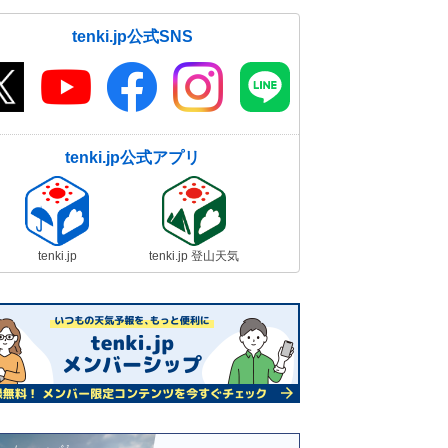
tenki.jp公式SNS
tenki.jp公式アプリ
tenki.jp
tenki.jp 登山天気