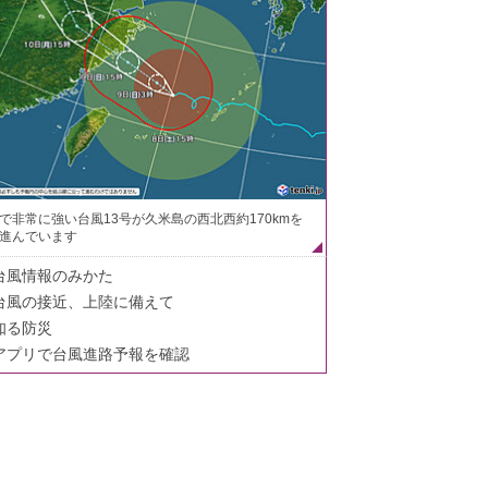
で非常に強い台風13号が久米島の西北西約170kmを
進んでいます
台風情報のみかた
台風の接近、上陸に備えて
知る防災
アプリで台風進路予報を確認