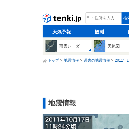
tenki.jp
検
天気予報
観測
雨雲レーダー
天気図
トップ
地震情報
過去の地震情報
2011年
地震情報