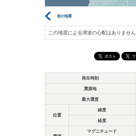
前の地震
この地震による津波の心配はありません
発生時刻
震源地
最大震度
緯度
位置
経度
マグニチュード