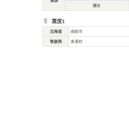
震源
深さ
震度1
北海道
函館市
青森県
東通村