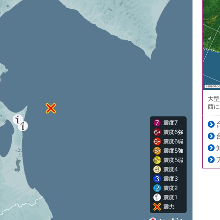
大型
西に