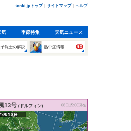
tenki.jpトップ
｜
サイトマップ
｜
ヘルプ
天気
季節特集
天気ニュース
象予報士の解説
熱中症情報
注目
風13号
(ドルフィン)
08日15:00現在