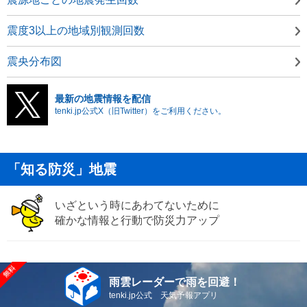
震度3以上の地域別観測回数
震央分布図
最新の地震情報を配信
tenki.jp公式X（旧Twitter）をご利用ください。
「知る防災」地震
いざという時にあわてないために
確かな情報と行動で防災力アップ
雨雲レーダーで雨を回避！
tenki.jp公式 天気予報アプリ