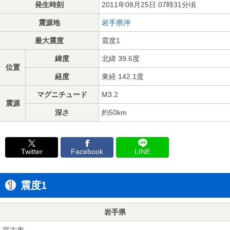
発生時刻
2011年08月25日 07時31分頃
震源地
岩手県沖
最大震度
震度1
緯度
北緯 39.6度
位置
経度
東経 142.1度
マグニチュード
M3.2
震源
深さ
約50km
Twitter
Facebook
LINE
震度1
岩手県
宮古市