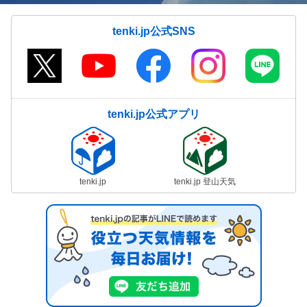
tenki.jp公式SNS
tenki.jp公式アプリ
tenki.jp
tenki.jp 登山天気