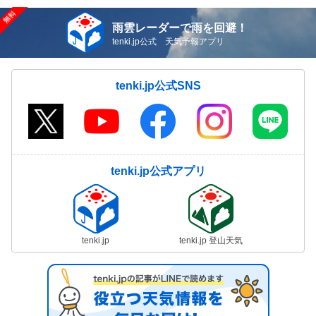
雨雲レーダーで雨を回避！
tenki.jp公式 天気予報アプリ
tenki.jp公式SNS
tenki.jp公式アプリ
tenki.jp
tenki.jp 登山天気