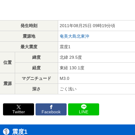
発生時刻
2011年08月25日 09時19分頃
震源地
奄美大島北東沖
最大震度
震度1
緯度
北緯 29.5度
位置
経度
東経 130.1度
マグニチュード
M3.0
震源
深さ
ごく浅い
Twitter
Facebook
LINE
震度1