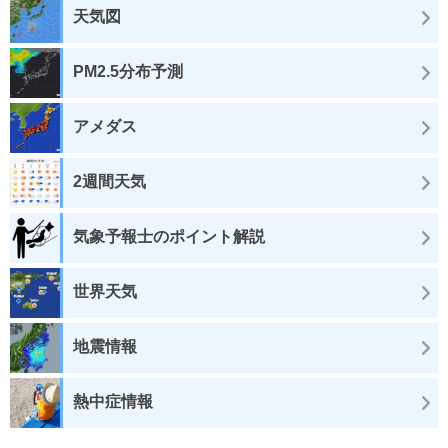
天気図
PM2.5分布予測
アメダス
2週間天気
気象予報士のポイント解説
世界天気
地震情報
熱中症情報