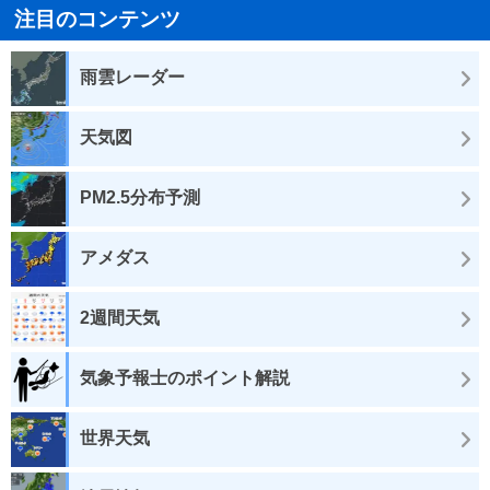
注目のコンテンツ
雨雲レーダー
天気図
PM2.5分布予測
アメダス
2週間天気
気象予報士のポイント解説
世界天気