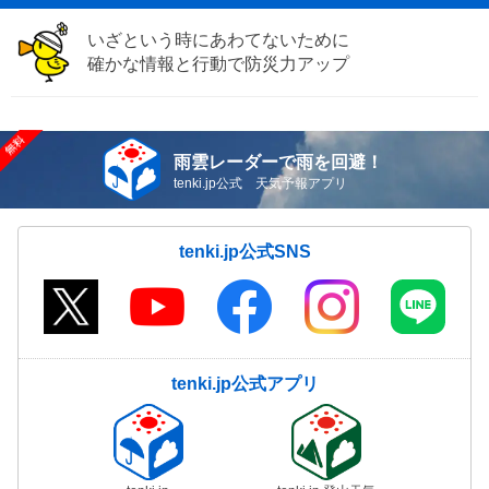
いざという時にあわてないために
確かな情報と行動で防災力アップ
雨雲レーダーで雨を回避！
tenki.jp公式 天気予報アプリ
tenki.jp公式SNS
tenki.jp公式アプリ