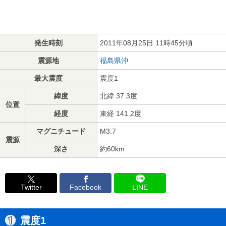
発生時刻
2011年08月25日 11時45分頃
震源地
福島県沖
最大震度
震度1
緯度
北緯 37.3度
位置
経度
東経 141.2度
マグニチュード
M3.7
震源
深さ
約60km
Twitter
Facebook
LINE
震度1