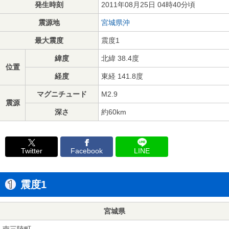
発生時刻
2011年08月25日 04時40分頃
震源地
宮城県沖
最大震度
震度1
緯度
北緯 38.4度
位置
経度
東経 141.8度
マグニチュード
M2.9
震源
深さ
約60km
Twitter
Facebook
LINE
震度1
宮城県
南三陸町