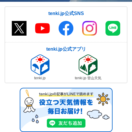
tenki.jp公式SNS
tenki.jp公式アプリ
tenki.jp
tenki.jp 登山天気