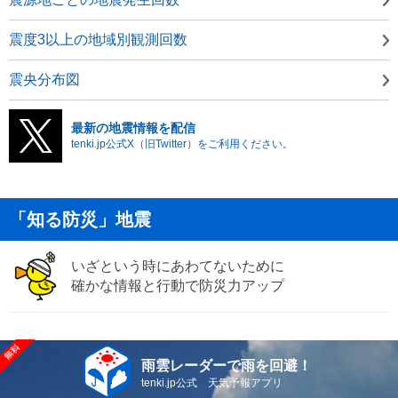
震度3以上の地域別観測回数
震央分布図
最新の地震情報を配信
tenki.jp公式X（旧Twitter）をご利用ください。
「知る防災」地震
いざという時にあわてないために
確かな情報と行動で防災力アップ
雨雲レーダーで雨を回避！
tenki.jp公式 天気予報アプリ