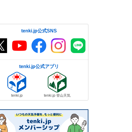
tenki.jp公式SNS
tenki.jp公式アプリ
tenki.jp
tenki.jp 登山天気