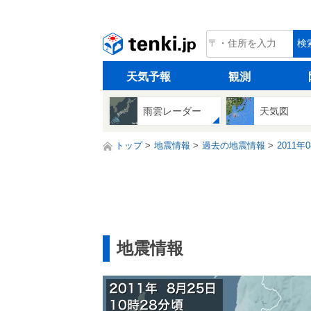
tenki.jp
検
天気予報
観測
雨雲レーダー
天気図
トップ
地震情報
過去の地震情報
2011年
地震情報