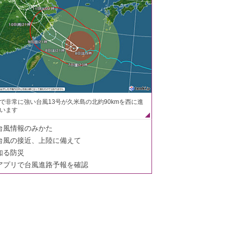
で非常に強い台風13号が久米島の北約90kmを西に進
います
台風情報のみかた
台風の接近、上陸に備えて
知る防災
アプリで台風進路予報を確認