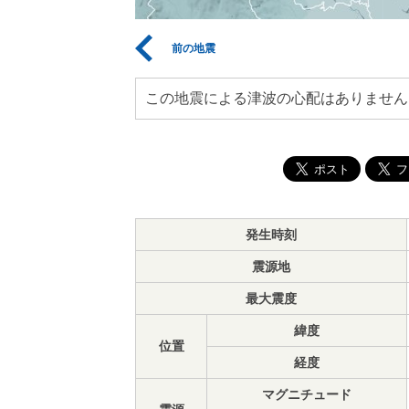
前の地震
この地震による津波の心配はありません
発生時刻
震源地
最大震度
緯度
位置
経度
マグニチュード