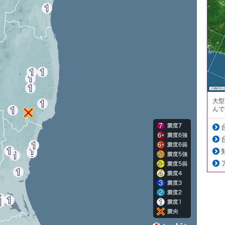
大型
んで