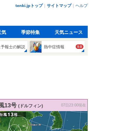
tenki.jpトップ
｜
サイトマップ
｜
ヘルプ
天気
季節特集
天気ニュース
象予報士の解説
熱中症情報
注目
風13号
(ドルフィン)
07日23:00現在