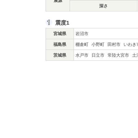
震源
深さ
震度1
宮城県
岩沼市
福島県
棚倉町
小野町
田村市
いわき
茨城県
水戸市
日立市
常陸大宮市
土