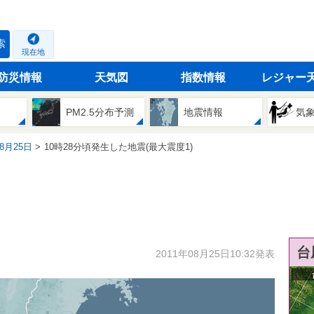
索
現在地
防災情報
天気図
指数情報
レジャー
PM2.5分布予測
地震情報
気
08月25日
10時28分頃発生した地震(最大震度1)
台
2011年08月25日10:32発表