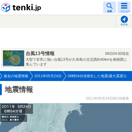
tenki.jp
検索
メニュー
現在地
台風13号情報
08日04:00現在
大型で非常に強い台風13号が久米島の北北西約40kmを南南西に
進んでいます
過去の地震情報
2011年05月24日
06時54分頃発生した地震(最大震度1)
地震情報
2011年05月24日06:59発表