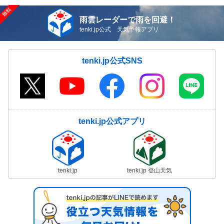
雨雲レーダーで雨を回避！
tenki.jp公式 天気予報アプリ
tenki.jp公式SNS
tenki.jp公式アプリ
tenki.jp
tenki.jp 登山天気