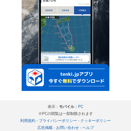
表示：
モバイル
｜
PC
※PCの閲覧は一部制限されます
利用規約
-
プライバシーポリシー
-
クッキーポリシー
広告掲載
-
お問い合わせ
-
ヘルプ