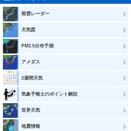
雨雲レーダー
天気図
PM2.5分布予測
アメダス
2週間天気
気象予報士のポイント解説
世界天気
地震情報