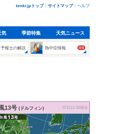
tenki.jpトップ
｜
サイトマップ
｜
ヘルプ
天気
季節特集
天気ニュース
象予報士の解説
熱中症情報
注目
風13号
(ドルフィン)
07日11:00現在