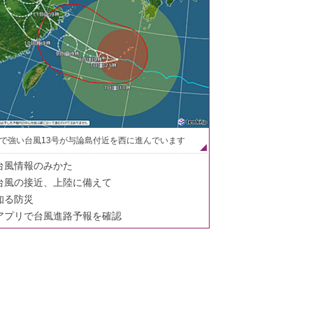
で強い台風13号が与論島付近を西に進んでいます
台風情報のみかた
台風の接近、上陸に備えて
知る防災
アプリで台風進路予報を確認