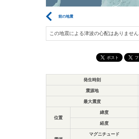
前の地震
この地震による津波の心配はありません
発生時刻
震源地
最大震度
緯度
位置
経度
マグニチュード