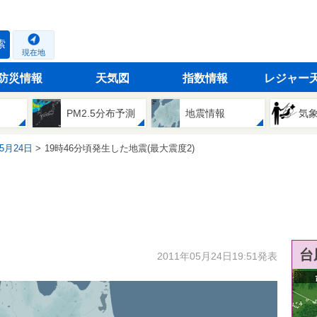
索
現在地
防災情報
天気図
指数情報
レジャー
PM2.5分布予測
地震情報
気
05月24日
19時46分頃発生した地震(最大震度2)
台
2011年05月24日19:51発表