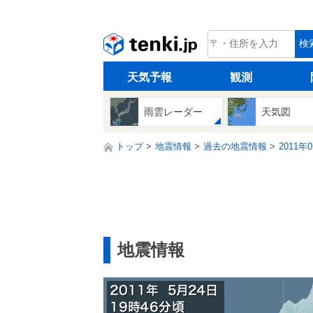
tenki.jp
検
天気予報
観測
雨雲レーダー
天気図
トップ
地震情報
過去の地震情報
2011年
地震情報