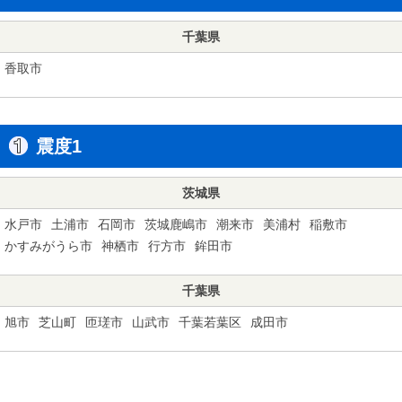
千葉県
香取市
震度1
茨城県
水戸市
土浦市
石岡市
茨城鹿嶋市
潮来市
美浦村
稲敷市
かすみがうら市
神栖市
行方市
鉾田市
千葉県
旭市
芝山町
匝瑳市
山武市
千葉若葉区
成田市