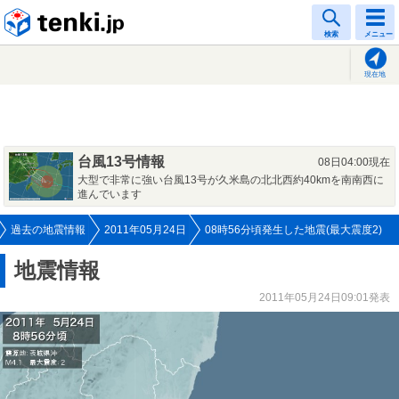
tenki.jp
検索
メニュー
現在地
台風13号情報
08日04:00現在
大型で非常に強い台風13号が久米島の北北西約40kmを南南西に
進んでいます
過去の地震情報
2011年05月24日
08時56分頃発生した地震(最大震度2)
地震情報
2011年05月24日09:01発表