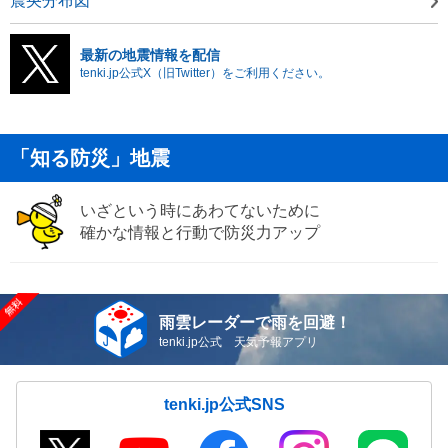
震央分布図
最新の地震情報を配信
tenki.jp公式X（旧Twitter）をご利用ください。
「知る防災」地震
いざという時にあわてないために
確かな情報と行動で防災力アップ
雨雲レーダーで雨を回避！
tenki.jp公式 天気予報アプリ
tenki.jp公式SNS