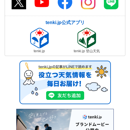
tenki.jp公式アプリ
tenki.jp
tenki.jp 登山天気