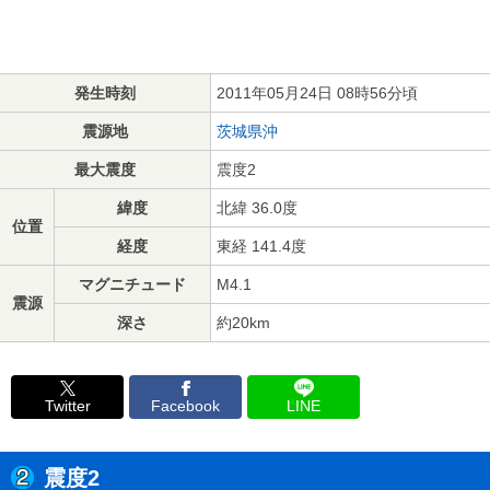
発生時刻
2011年05月24日 08時56分頃
震源地
茨城県沖
最大震度
震度2
緯度
北緯 36.0度
位置
経度
東経 141.4度
マグニチュード
M4.1
震源
深さ
約20km
Twitter
Facebook
LINE
震度2