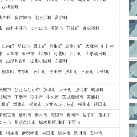
西和賀町
太白区
多賀城市
七ヶ浜町
富谷町
市
由利本荘市
にかほ市
湯沢市
羽後町
東成瀬村
庄内町
新庄市
最上町
舟形町
真室川町
大蔵村
鮭川村
市
天童市
東根市
山辺町
河北町
西川町
山形朝日町
町
山形川西町
山形小国町
白鷹町
棚倉町
矢祭町
石川町
平田村
浅川町
三春町
小野町
茨城市
ひたちなか市
茨城町
大子町
那珂市
城里町
結城市
下妻市
取手市
牛久市
茨城鹿嶋市
美浦村
利根町
坂東市
稲敷市
かすみがうら市
桜川市
鉾田市
宇都宮市
足利市
栃木市
鹿沼市
真岡市
益子町
茂木町
くら市
那須烏山市
栃木那珂川町
下野市
市
桐生市
伊勢崎市
太田市
館林市
渋川市
安中市