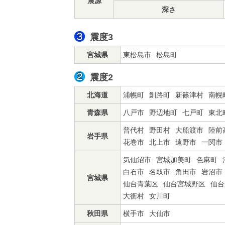
震源
深さ
震度3
宮城県
東松島市
松島町
震度2
北海道
浦幌町
釧路町
新篠津村
南幌
青森県
八戸市
野辺地町
七戸町
東北
普代村
野田村
大船渡市
陸前
岩手県
花巻市
北上市
遠野市
一関市
気仙沼市
宮城加美町
色麻町
白石市
名取市
角田市
岩沼市
宮城県
仙台青葉区
仙台宮城野区
仙台
大衡村
女川町
秋田県
横手市
大仙市