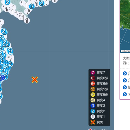
大型
西に