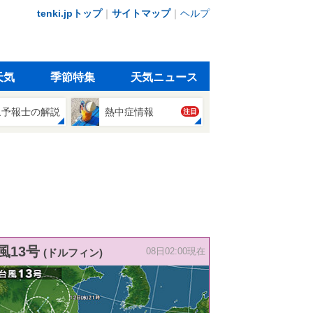
tenki.jpトップ
｜
サイトマップ
｜
ヘルプ
天気
季節特集
天気ニュース
象予報士の解説
熱中症情報
注目
風13号
(ドルフィン)
08日02:00現在