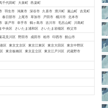
馬千代田町
大泉町
邑楽町
市
羽生市
鴻巣市
深谷市
久喜市
滑川町
嵐山町
吉見町
春日部市
上尾市
草加市
戸田市
桶川市
北本市
市
坂戸市
幸手市
鶴ヶ島市
吉川市
毛呂山町
川島町
ま中央区
さいたま浦和区
さいたま岩槻区
秩父市
葉花見川区
野田市
成田市
柏市
印西市
館山市
港区
東京文京区
東京江東区
東京大田区
東京中野区
区
東京板橋区
東京足立区
東京江戸川区
武蔵野市