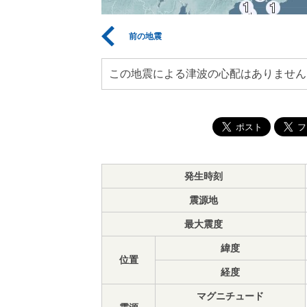
前の地震
この地震による津波の心配はありません
発生時刻
震源地
最大震度
緯度
位置
経度
マグニチュード