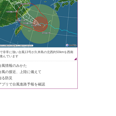
で非常に強い台風13号が久米島の北西約50kmを西南
進んでいます
台風情報のみかた
台風の接近、上陸に備えて
知る防災
アプリで台風進路予報を確認