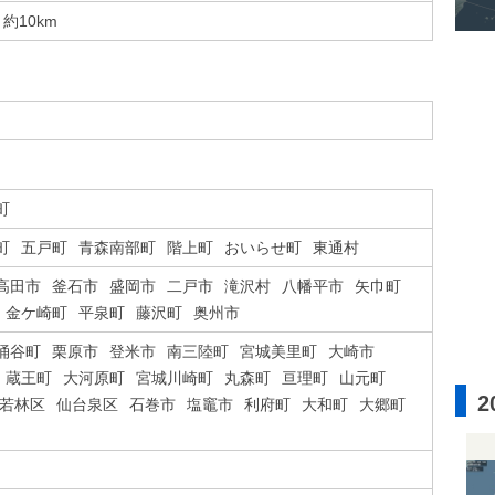
約10km
町
町
五戸町
青森南部町
階上町
おいらせ町
東通村
高田市
釜石市
盛岡市
二戸市
滝沢村
八幡平市
矢巾町
金ケ崎町
平泉町
藤沢町
奥州市
涌谷町
栗原市
登米市
南三陸町
宮城美里町
大崎市
蔵王町
大河原町
宮城川崎町
丸森町
亘理町
山元町
2
若林区
仙台泉区
石巻市
塩竈市
利府町
大和町
大郷町