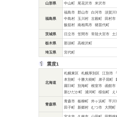
山形県
中山町
尾花沢市
米沢市
福島市
郡山市
白河市
須賀川
福島県
中島村
玉川村
古殿町
田村市
飯舘村
南相馬市
猪苗代町
茨城県
日立市
笠間市
常陸大宮市
土
栃木県
那須町
高根沢町
埼玉県
宮代町
震度1
札幌東区
札幌厚別区
江別市
本別町
十勝大樹町
弟子屈町
北海道
羅臼町
別海町
根室市
函館市
新ひだか町
浦河町
様似町
え
青森市
板柳町
外ヶ浜町
平川
青森県
田子町
新郷村
むつ市
大間町
宮古市
久慈市
山田町
田野畑