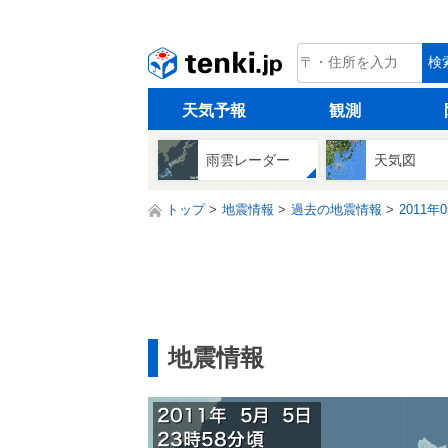
tenki.jp
検
天気予報
観測
雨雲レーダー
天気図
トップ
地震情報
過去の地震情報
2011年
地震情報