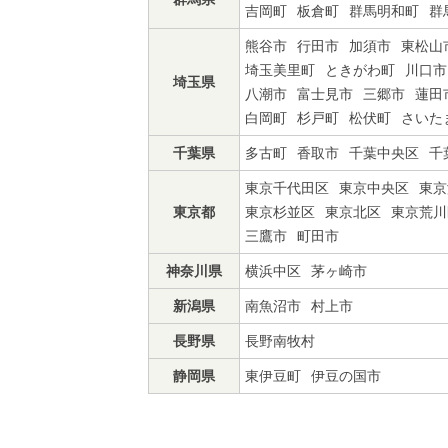
吉岡町
板倉町
群馬明和町
群
熊谷市
行田市
加須市
東松山
埼玉美里町
ときがわ町
川口市
埼玉県
八潮市
富士見市
三郷市
蓮田
白岡町
杉戸町
松伏町
さいた
千葉県
多古町
香取市
千葉中央区
千
東京千代田区
東京中央区
東京
東京都
東京杉並区
東京北区
東京荒川
三鷹市
町田市
神奈川県
横浜中区
茅ヶ崎市
新潟県
南魚沼市
村上市
長野県
長野南牧村
静岡県
東伊豆町
伊豆の国市