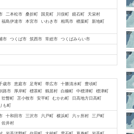
市
二本松市
桑折町
国見町
川俣町
鏡石町
天栄村
福島伊達市
本宮市
いわき市
相馬市
楢葉町
新地町
浦市
つくば市
筑西市
常総市
つくばみらい市
千歳市
恵庭市
足寄町
帯広市
十勝清水町
豊頃町
釧路市
厚岸町
標茶町
鶴居村
白糠町
中標津町
標津町
壮瞥町
苫小牧市
安平町
むかわ町
日高地方日高町
りも町
市
十和田市
三沢市
六戸町
横浜町
六ヶ所村
三戸町
佐井村
村
岩手洋野町
住田町
大槌町
雫石町
葛巻町
岩手町