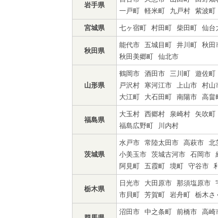
岩手県
一戸町
軽米町
九戸村
紫波町
宮城県
七ヶ宿町
村田町
柴田町
仙台
能代市
五城目町
井川町
秋田
秋田県
秋田美郷町
仙北市
鶴岡市
酒田市
三川町
遊佐町
山形県
戸沢村
寒河江市
上山市
村山
大江町
大石田町
南陽市
高畠
大玉村
西郷村
泉崎村
矢吹町
福島県
福島広野町
川内村
水戸市
常陸太田市
高萩市
北
茨城県
小美玉市
茨城古河市
石岡市
阿見町
五霞町
境町
守谷市
日光市
大田原市
那須塩原市
栃木県
市貝町
芳賀町
岩舟町
栃木さ
沼田市
中之条町
前橋市
高崎
群馬県