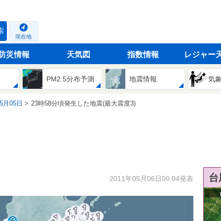
索
現在地
防災情報
天気図
指数情報
レジャー
PM2.5分布予測
地震情報
気
05月05日
23時58分頃発生した地震(最大震度3)
台
2011年05月06日00:04発表