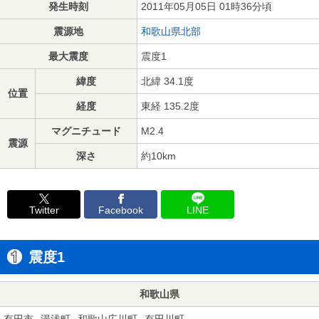
発生時刻
2011年05月05日 01時36分頃
震源地
和歌山県北部
最大震度
震度1
緯度
北緯 34.1度
位置
経度
東経 135.2度
マグニチュード
M2.4
震源
深さ
約10km
Twitter
Facebook
LINE
震度1
和歌山県
有田市
湯浅町
和歌山広川町
有田川町