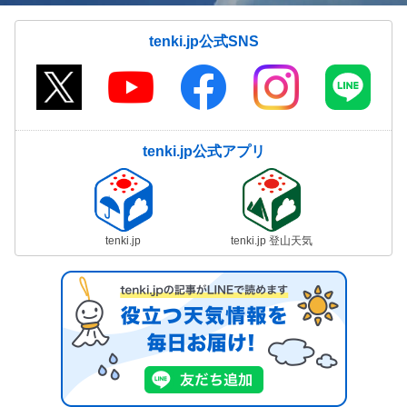
tenki.jp公式SNS
tenki.jp公式アプリ
tenki.jp
tenki.jp 登山天気