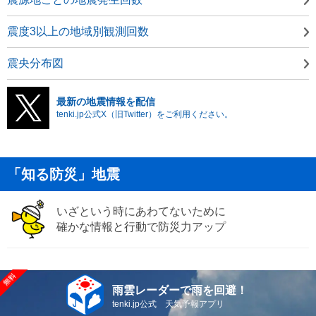
震度3以上の地域別観測回数
震央分布図
最新の地震情報を配信
tenki.jp公式X（旧Twitter）をご利用ください。
「知る防災」地震
いざという時にあわてないために
確かな情報と行動で防災力アップ
雨雲レーダーで雨を回避！
tenki.jp公式 天気予報アプリ