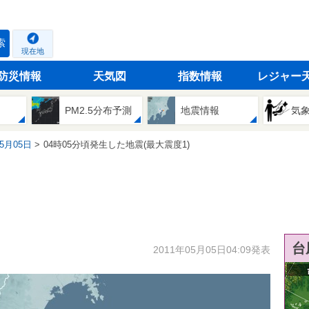
索
現在地
防災情報
天気図
指数情報
レジャー
PM2.5分布予測
地震情報
気
05月05日
04時05分頃発生した地震(最大震度1)
台
2011年05月05日04:09発表