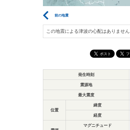
前の地震
この地震による津波の心配はありません
発生時刻
震源地
最大震度
緯度
位置
経度
マグニチュード