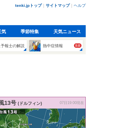
tenki.jpトップ
｜
サイトマップ
｜
ヘルプ
天気
季節特集
天気ニュース
象予報士の解説
熱中症情報
注目
風13号
(ドルフィン)
07日19:00現在