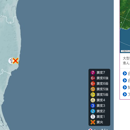
大型
進ん