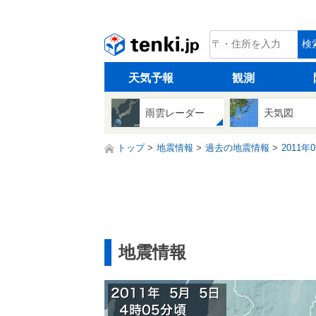
tenki.jp
検
天気予報
観測
雨雲レーダー
天気図
トップ
地震情報
過去の地震情報
2011年
地震情報