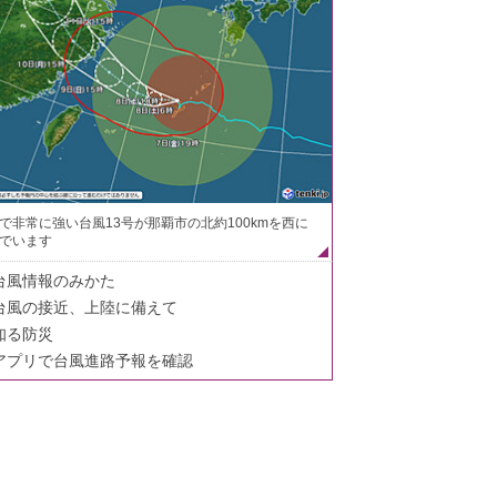
で非常に強い台風13号が那覇市の北約100kmを西に
でいます
台風情報のみかた
台風の接近、上陸に備えて
知る防災
アプリで台風進路予報を確認