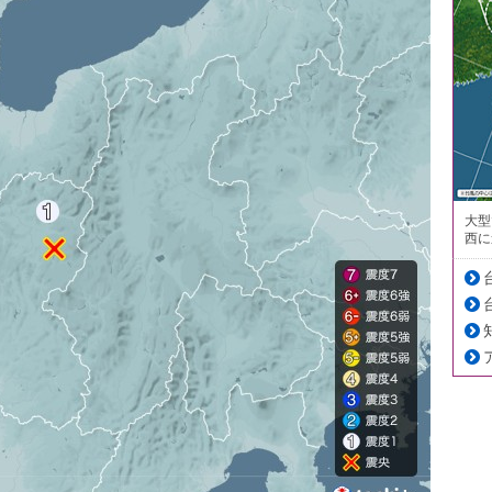
大型
西に