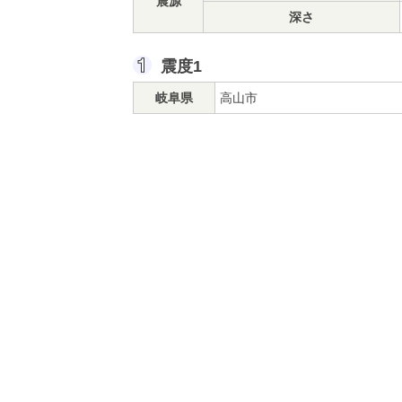
震源
深さ
震度1
岐阜県
高山市