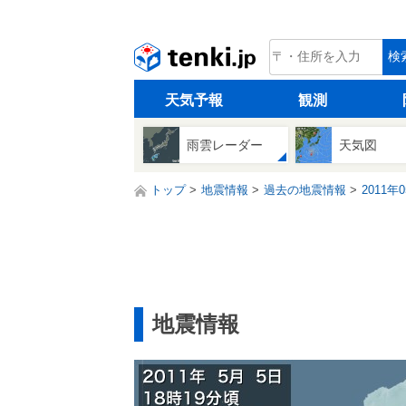
tenki.jp
検
天気予報
観測
雨雲レーダー
天気図
トップ
地震情報
過去の地震情報
2011年
地震情報