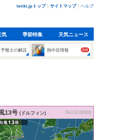
tenki.jpトップ
｜
サイトマップ
｜
ヘルプ
天気
季節特集
天気ニュース
象予報士の解説
熱中症情報
注目
風13号
(ドルフィン)
06日15:00現在