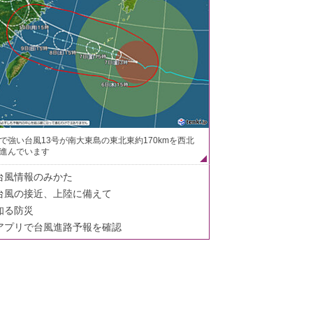
で強い台風13号が南大東島の東北東約170kmを西北
進んでいます
台風情報のみかた
台風の接近、上陸に備えて
知る防災
アプリで台風進路予報を確認