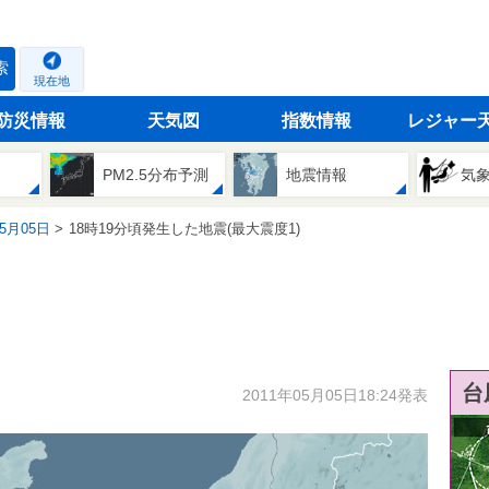
索
現在地
防災情報
天気図
指数情報
レジャー
PM2.5分布予測
地震情報
気
05月05日
18時19分頃発生した地震(最大震度1)
台
2011年05月05日18:24発表