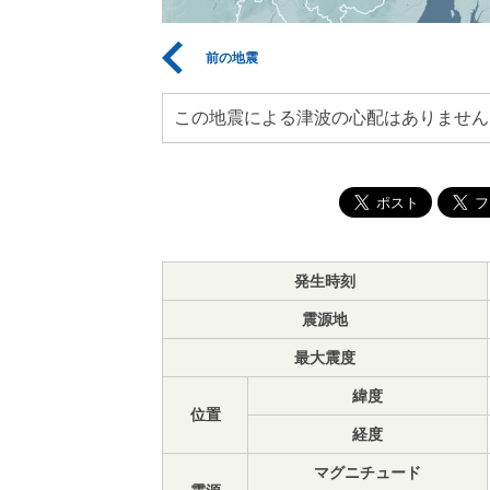
前の地震
この地震による津波の心配はありません
発生時刻
震源地
最大震度
緯度
位置
経度
マグニチュード