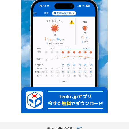
表示：
モバイル
｜
PC