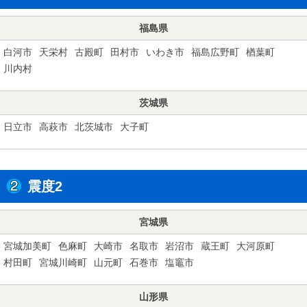
福島県
白河市
天栄村
古殿町
田村市
いわき市
福島広野町
楢葉町
川内村
茨城県
日立市
高萩市
北茨城市
大子町
震度2
宮城県
宮城加美町
色麻町
大崎市
名取市
岩沼市
蔵王町
大河原町
村田町
宮城川崎町
山元町
石巻市
塩竈市
山形県