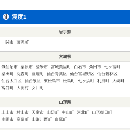
震度1
岩手県
一関市
藤沢町
宮城県
気仙沼市
栗原市
登米市
宮城美里町
白石市
角田市
七ヶ宿町
柴田町
丸森町
亘理町
仙台青葉区
仙台宮城野区
仙台若林区
仙台太白区
仙台泉区
東松島市
松島町
七ヶ浜町
利府町
大郷町
富谷町
大衡村
女川町
山形県
上山市
村山市
天童市
山辺町
中山町
河北町
山形朝日町
南陽市
高畠町
山形川西町
白鷹町