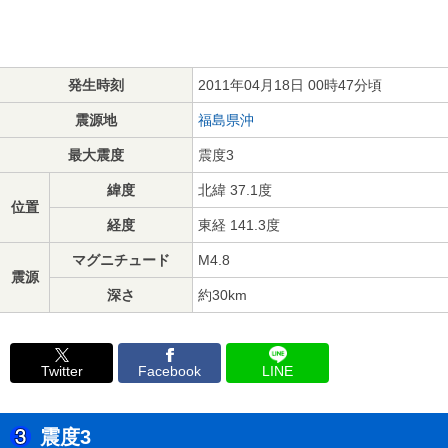
発生時刻
2011年04月18日 00時47分頃
震源地
福島県沖
最大震度
震度3
緯度
北緯 37.1度
位置
経度
東経 141.3度
マグニチュード
M4.8
震源
深さ
約30km
Twitter
Facebook
LINE
震度3