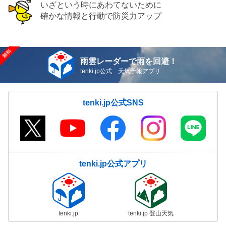
いざという時にあわてないために
確かな情報と行動で防災力アップ
雨雲レーダーで雨を回避！
tenki.jp公式 天気予報アプリ
tenki.jp公式SNS
tenki.jp公式アプリ
tenki.jp
tenki.jp 登山天気