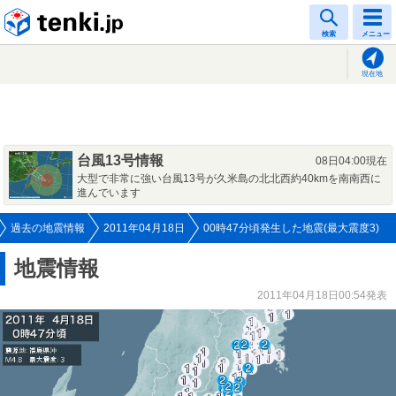
tenki.jp
検索
メニュー
現在地
台風13号情報
08日04:00現在
大型で非常に強い台風13号が久米島の北北西約40kmを南南西に
進んでいます
過去の地震情報
2011年04月18日
00時47分頃発生した地震(最大震度3)
地震情報
2011年04月18日00:54発表