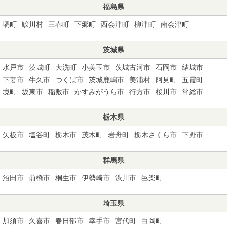
福島県
塙町
鮫川村
三春町
下郷町
西会津町
柳津町
南会津町
茨城県
水戸市
茨城町
大洗町
小美玉市
茨城古河市
石岡市
結城市
下妻市
牛久市
つくば市
茨城鹿嶋市
美浦村
阿見町
五霞町
境町
坂東市
稲敷市
かすみがうら市
行方市
桜川市
常総市
栃木県
矢板市
塩谷町
栃木市
茂木町
岩舟町
栃木さくら市
下野市
群馬県
沼田市
前橋市
桐生市
伊勢崎市
渋川市
邑楽町
埼玉県
加須市
久喜市
春日部市
幸手市
宮代町
白岡町