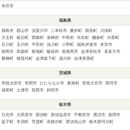
米沢市
福島県
福島市
郡山市
須賀川市
二本松市
桑折町
国見町
川俣町
大玉村
鏡石町
西郷村
泉崎村
中島村
矢吹町
棚倉町
矢祭町
石川町
玉川村
平田村
浅川町
小野町
福島伊達市
本宮市
相馬市
双葉町
新地町
飯舘村
南相馬市
会津若松市
喜多方市
磐梯町
猪苗代町
会津坂下町
湯川村
会津美里町
茨城県
常陸太田市
笠間市
ひたちなか市
東海村
常陸大宮市
那珂市
城里町
土浦市
筑西市
鉾田市
栃木県
日光市
大田原市
那須町
那須塩原市
宇都宮市
鹿沼市
真岡市
益子町
市貝町
芳賀町
高根沢町
那須烏山市
栃木那珂川町