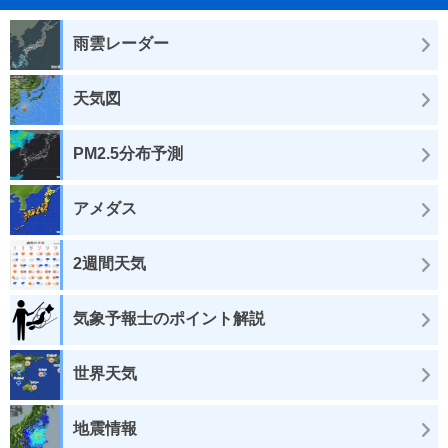
雨雲レーダー
天気図
PM2.5分布予測
アメダス
2週間天気
気象予報士のポイント解説
世界天気
地震情報